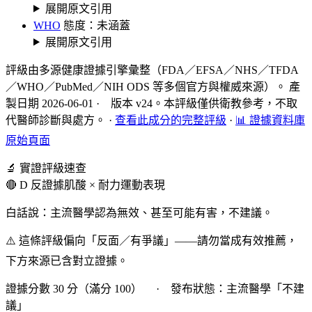
展開原文引用
WHO
態度：未涵蓋
展開原文引用
評級由多源健康證據引擎彙整（FDA／EFSA／NHS／TFDA
／WHO／PubMed／NIH ODS 等多個官方與權威來源）。 產
製日期 2026-06-01 · 版本 v24。本評級僅供衛教參考，不取
代醫師診斷與處方。
·
查看此成分的完整評級
·
📊 證據資料庫
原始頁面
🔬 實證評級速查
🔴 D 反證據
肌酸 × 耐力運動表現
白話說：主流醫學認為無效、甚至可能有害，不建議。
⚠️ 這條評級偏向「反面／有爭議」——請勿當成有效推薦，
下方來源已含對立證據。
證據分數 30 分（滿分 100） · 發布狀態：主流醫學「不建
議」