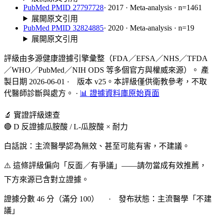
PubMed PMID 27797728
· 2017 · Meta-analysis · n=1461
展開原文引用
PubMed PMID 32824885
· 2020 · Meta-analysis · n=19
展開原文引用
評級由多源健康證據引擎彙整（FDA／EFSA／NHS／TFDA
／WHO／PubMed／NIH ODS 等多個官方與權威來源）。 產
製日期 2026-06-01 · 版本 v25。本評級僅供衛教參考，不取
代醫師診斷與處方。
·
📊 證據資料庫原始頁面
🔬 實證評級速查
🔴 D 反證據
瓜胺酸 / L-瓜胺酸 × 耐力
白話說：主流醫學認為無效、甚至可能有害，不建議。
⚠️ 這條評級偏向「反面／有爭議」——請勿當成有效推薦，
下方來源已含對立證據。
證據分數 46 分（滿分 100） · 發布狀態：主流醫學「不建
議」