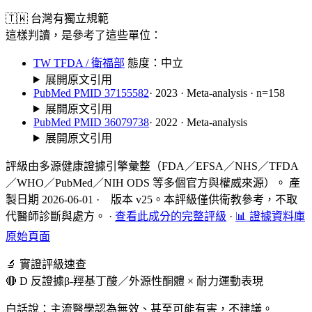
🇹🇼 台灣有獨立規範
這樣判讀，是參考了這些單位：
TW TFDA / 衛福部
態度：中立
展開原文引用
PubMed PMID 37155582
· 2023 · Meta-analysis · n=158
展開原文引用
PubMed PMID 36079738
· 2022 · Meta-analysis
展開原文引用
評級由多源健康證據引擎彙整（FDA／EFSA／NHS／TFDA
／WHO／PubMed／NIH ODS 等多個官方與權威來源）。 產
製日期 2026-06-01 · 版本 v25。本評級僅供衛教參考，不取
代醫師診斷與處方。
·
查看此成分的完整評級
·
📊 證據資料庫
原始頁面
🔬 實證評級速查
🔴 D 反證據
β-羥基丁酸／外源性酮體 × 耐力運動表現
白話說：主流醫學認為無效、甚至可能有害，不建議。