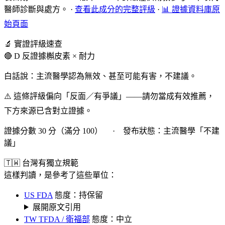
醫師診斷與處方。
·
查看此成分的完整評級
·
📊 證據資料庫原
始頁面
🔬 實證評級速查
🔴 D 反證據
槲皮素 × 耐力
白話說：主流醫學認為無效、甚至可能有害，不建議。
⚠️ 這條評級偏向「反面／有爭議」——請勿當成有效推薦，
下方來源已含對立證據。
證據分數 30 分（滿分 100） · 發布狀態：主流醫學「不建
議」
🇹🇼 台灣有獨立規範
這樣判讀，是參考了這些單位：
US FDA
態度：持保留
展開原文引用
TW TFDA / 衛福部
態度：中立