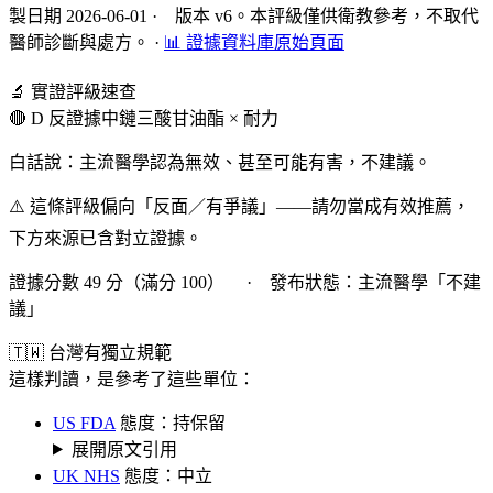
製日期 2026-06-01 · 版本 v6。本評級僅供衛教參考，不取代
醫師診斷與處方。
·
📊 證據資料庫原始頁面
🔬 實證評級速查
🔴 D 反證據
中鏈三酸甘油酯 × 耐力
白話說：主流醫學認為無效、甚至可能有害，不建議。
⚠️ 這條評級偏向「反面／有爭議」——請勿當成有效推薦，
下方來源已含對立證據。
證據分數 49 分（滿分 100） · 發布狀態：主流醫學「不建
議」
🇹🇼 台灣有獨立規範
這樣判讀，是參考了這些單位：
US FDA
態度：持保留
展開原文引用
UK NHS
態度：中立