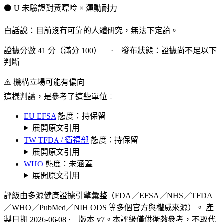
⚫ U 未驗證
對黃嘌呤 × 運動耐力
白話說：目前沒有可靠的人體研究，無法下定論。
證據分數 41 分（滿分 100） · 發布狀態：證據尚不足以下
判斷
⚠️ 機構立場可能有偏向
這樣判讀，是參考了這些單位：
EU EFSA
態度：持保留
展開原文引用
TW TFDA / 衛福部
態度：持保留
展開原文引用
WHO
態度：未涵蓋
展開原文引用
評級由多源健康證據引擎彙整（FDA／EFSA／NHS／TFDA
／WHO／PubMed／NIH ODS 等多個官方與權威來源）。 產
製日期 2026-06-08 · 版本 v7。本評級僅供衛教參考，不取代