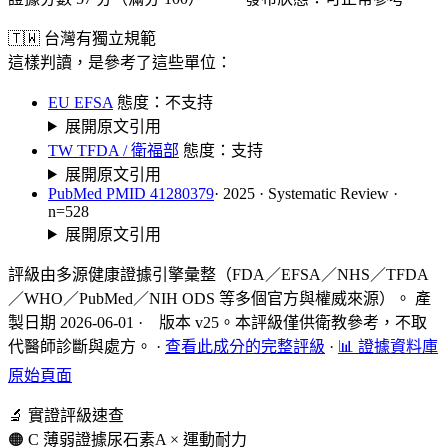
🇹🇼 台灣有獨立規範
這樣判讀，是參考了這些單位：
EU EFSA
態度：不支持
展開原文引用
TW TFDA / 衛福部
態度：支持
展開原文引用
PubMed PMID 41280379
· 2025 · Systematic Review ·
n=528
展開原文引用
評級由多源健康證據引擎彙整（FDA／EFSA／NHS／TFDA
／WHO／PubMed／NIH ODS 等多個官方與權威來源）。 產
製日期 2026-06-01 · 版本 v25。本評級僅供衛教參考，不取
代醫師診斷與處方。
·
查看此成分的完整評級
·
📊 證據資料庫
原始頁面
🔬 實證評級速查
🟠 C 薄弱證據
尿石素A × 運動耐力