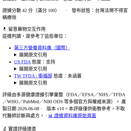
證據分數 42 分（滿分 100） · 發布狀態：台灣法規不得宣
稱療效
💊 留意藥物交互作用
這樣判讀，是參考了這些單位：
第三方營養資料庫（國際）
展開原文引用
US FDA
態度：支持
展開原文引用
TW TFDA / 衛福部
態度：未涵蓋
展開原文引用
評級由多源健康證據引擎彙整（FDA／EFSA／NHS／TFDA
／WHO／PubMed／NIH ODS 等多個官方與權威來源）。 產
製日期 2026-06-08 · 版本 v10。本評級僅供衛教參考，不取
代醫師診斷與處方。
·
📊 證據資料庫原始頁面
🔬 實證評級速查