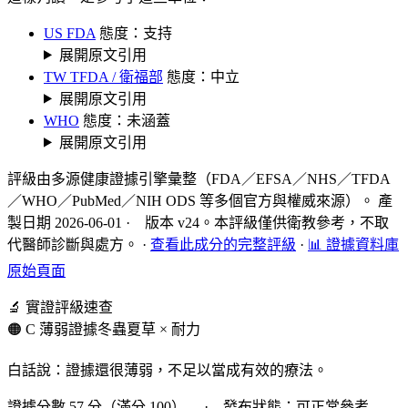
US FDA
態度：支持
展開原文引用
TW TFDA / 衛福部
態度：中立
展開原文引用
WHO
態度：未涵蓋
展開原文引用
評級由多源健康證據引擎彙整（FDA／EFSA／NHS／TFDA
／WHO／PubMed／NIH ODS 等多個官方與權威來源）。 產
製日期 2026-06-01 · 版本 v24。本評級僅供衛教參考，不取
代醫師診斷與處方。
·
查看此成分的完整評級
·
📊 證據資料庫
原始頁面
🔬 實證評級速查
🟠 C 薄弱證據
冬蟲夏草 × 耐力
白話說：證據還很薄弱，不足以當成有效的療法。
證據分數 57 分（滿分 100） · 發布狀態：可正常參考