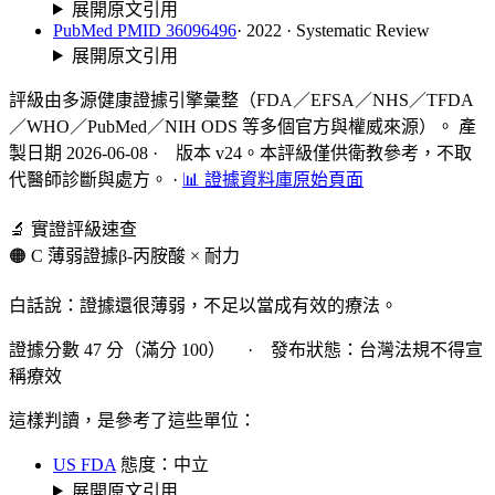
展開原文引用
PubMed PMID 36096496
· 2022 · Systematic Review
展開原文引用
評級由多源健康證據引擎彙整（FDA／EFSA／NHS／TFDA
／WHO／PubMed／NIH ODS 等多個官方與權威來源）。 產
製日期 2026-06-08 · 版本 v24。本評級僅供衛教參考，不取
代醫師診斷與處方。
·
📊 證據資料庫原始頁面
🔬 實證評級速查
🟠 C 薄弱證據
β-丙胺酸 × 耐力
白話說：證據還很薄弱，不足以當成有效的療法。
證據分數 47 分（滿分 100） · 發布狀態：台灣法規不得宣
稱療效
這樣判讀，是參考了這些單位：
US FDA
態度：中立
展開原文引用