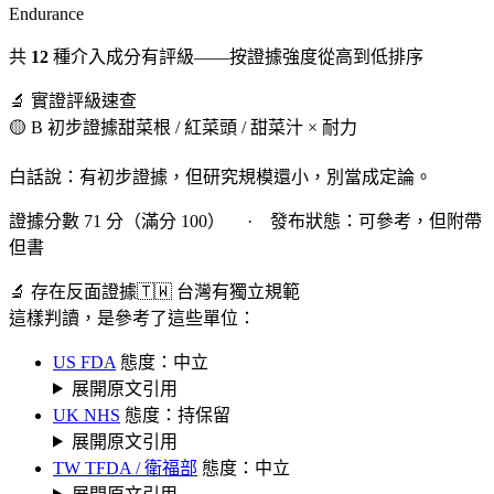
Endurance
共
12
種介入成分有評級——按證據強度從高到低排序
🔬 實證評級速查
🟡 B 初步證據
甜菜根 / 紅菜頭 / 甜菜汁 × 耐力
白話說：有初步證據，但研究規模還小，別當成定論。
證據分數 71 分（滿分 100） · 發布狀態：可參考，但附帶
但書
🔬 存在反面證據
🇹🇼 台灣有獨立規範
這樣判讀，是參考了這些單位：
US FDA
態度：中立
展開原文引用
UK NHS
態度：持保留
展開原文引用
TW TFDA / 衛福部
態度：中立