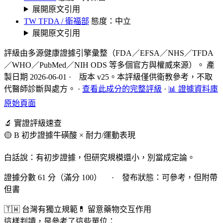
展開原文引用
TW TFDA / 衛福部
態度：中立
展開原文引用
評級由多源健康證據引擎彙整（FDA／EFSA／NHS／TFDA
／WHO／PubMed／NIH ODS 等多個官方與權威來源）。 產
製日期 2026-06-01 · 版本 v25。本評級僅供衛教參考，不取
代醫師診斷與處方。
·
查看此成分的完整評級
·
📊 證據資料庫
原始頁面
🔬 實證評級速查
🟡 B 初步證據
牛磺酸 × 耐力/運動表現
白話說：有初步證據，但研究規模還小，別當成定論。
證據分數 61 分（滿分 100） · 發布狀態：可參考，但附帶
但書
🇹🇼 台灣有獨立規範
💊 留意藥物交互作用
這樣判讀，是參考了這些單位：