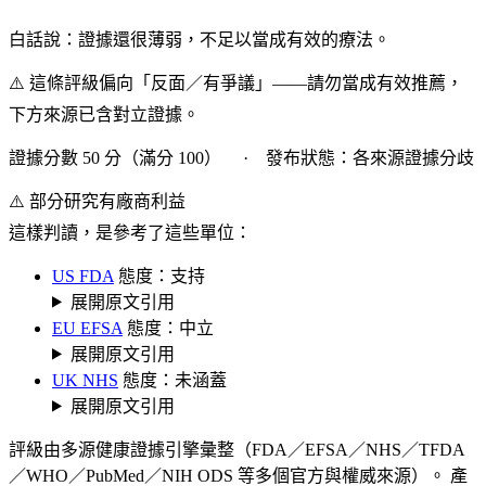
白話說：證據還很薄弱，不足以當成有效的療法。
⚠️ 這條評級偏向「反面／有爭議」——請勿當成有效推薦，
下方來源已含對立證據。
證據分數 50 分（滿分 100） · 發布狀態：各來源證據分歧
⚠️ 部分研究有廠商利益
這樣判讀，是參考了這些單位：
US FDA
態度：支持
展開原文引用
EU EFSA
態度：中立
展開原文引用
UK NHS
態度：未涵蓋
展開原文引用
評級由多源健康證據引擎彙整（FDA／EFSA／NHS／TFDA
／WHO／PubMed／NIH ODS 等多個官方與權威來源）。 產