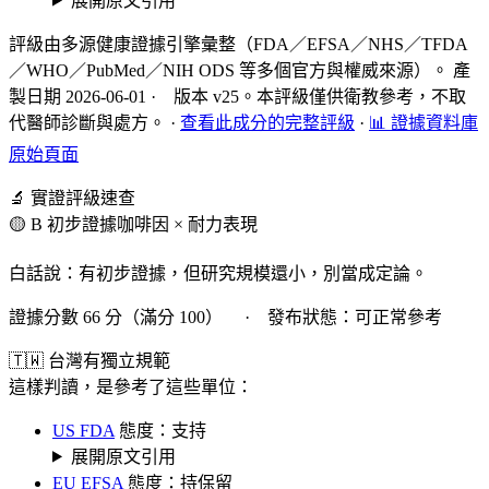
展開原文引用
評級由多源健康證據引擎彙整（FDA／EFSA／NHS／TFDA
／WHO／PubMed／NIH ODS 等多個官方與權威來源）。 產
製日期 2026-06-01 · 版本 v25。本評級僅供衛教參考，不取
代醫師診斷與處方。
·
查看此成分的完整評級
·
📊 證據資料庫
原始頁面
🔬 實證評級速查
🟡 B 初步證據
咖啡因 × 耐力表現
白話說：有初步證據，但研究規模還小，別當成定論。
證據分數 66 分（滿分 100） · 發布狀態：可正常參考
🇹🇼 台灣有獨立規範
這樣判讀，是參考了這些單位：
US FDA
態度：支持
展開原文引用
EU EFSA
態度：持保留