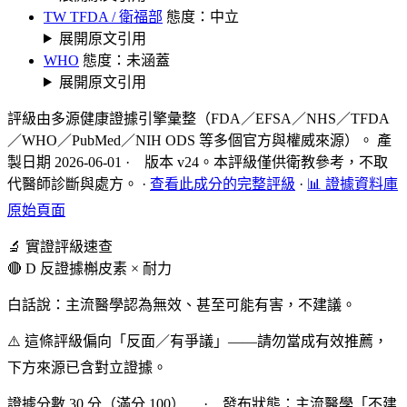
TW TFDA / 衛福部
態度：中立
展開原文引用
WHO
態度：未涵蓋
展開原文引用
評級由多源健康證據引擎彙整（FDA／EFSA／NHS／TFDA
／WHO／PubMed／NIH ODS 等多個官方與權威來源）。 產
製日期 2026-06-01 · 版本 v24。本評級僅供衛教參考，不取
代醫師診斷與處方。
·
查看此成分的完整評級
·
📊 證據資料庫
原始頁面
🔬 實證評級速查
🔴 D 反證據
槲皮素 × 耐力
白話說：主流醫學認為無效、甚至可能有害，不建議。
⚠️ 這條評級偏向「反面／有爭議」——請勿當成有效推薦，
下方來源已含對立證據。
證據分數 30 分（滿分 100） · 發布狀態：主流醫學「不建