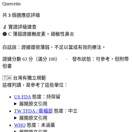
Quercetin
共
3
個適應症評級
🔬 實證評級速查
🟠 C 薄弱證據
槲皮素 × 過敏性鼻炎
白話說：證據還很薄弱，不足以當成有效的療法。
證據分數 63 分（滿分 100） · 發布狀態：可參考，但附帶
但書
🇹🇼 台灣有獨立規範
這樣判讀，是參考了這些單位：
US FDA
態度：持保留
展開原文引用
TW TFDA / 衛福部
態度：中立
展開原文引用
WHO
態度：未涵蓋