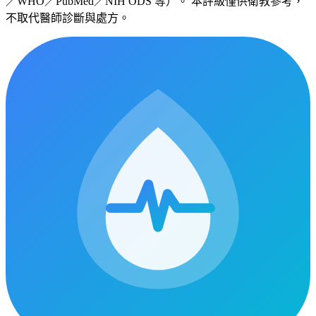
／WHO／PubMed／NIH ODS 等）。 本評級僅供衛教參考，
不取代醫師診斷與處方。