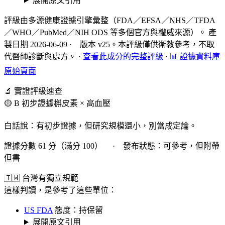
展開原文引用
評級由多源健康證據引擎彙整（FDA／EFSA／NHS／TFDA
／WHO／PubMed／NIH ODS 等多個官方與權威來源）。 產
製日期 2026-06-09 · 版本 v25。本評級僅供衛教參考，不取
代醫師診斷與處方。
·
查看此成分的完整評級
·
📊 證據資料庫
原始頁面
🔬 實證評級速查
🟡 B 初步證據
槲皮素 × 高血壓
白話說：有初步證據，但研究規模還小，別當成定論。
證據分數 61 分（滿分 100） · 發布狀態：可參考，但附帶
但書
🇹🇼 台灣有獨立規範
這樣判讀，是參考了這些單位：
US FDA
態度：持保留
展開原文引用