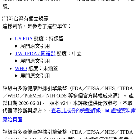
議」
🇹🇼 台灣有獨立規範
這樣判讀，是參考了這些單位：
US FDA
態度：持保留
展開原文引用
TW TFDA / 衛福部
態度：中立
展開原文引用
WHO
態度：未涵蓋
展開原文引用
評級由多源健康證據引擎彙整（FDA／EFSA／NHS／TFDA
／WHO／PubMed／NIH ODS 等多個官方與權威來源）。 產
製日期 2026-06-01 · 版本 v24。本評級僅供衛教參考，不取
代醫師診斷與處方。
·
查看此成分的完整評級
·
📊 證據資料庫
原始頁面
評級由多源健康證據引擎彙整（FDA／EFSA／NHS／TFDA