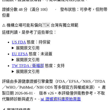
證據分數 48 分（滿分 100） · 發布狀態：可參考，但附帶
但書
⚠️ 機構立場可能有偏向
🇹🇼 台灣有獨立規範
這樣判讀，是參考了這些單位：
US FDA
態度：持保留
展開原文引用
EU EFSA
態度：未涵蓋
展開原文引用
TW TFDA / 衛福部
態度：支持
展開原文引用
評級由多源健康證據引擎彙整（FDA／EFSA／NHS／TFDA
／WHO／PubMed／NIH ODS 等多個官方與權威來源）。 產
製日期 2026-06-01 · 版本 v26。本評級僅供衛教參考，不取
代醫師診斷與處方。
·
📊 證據資料庫原始頁面