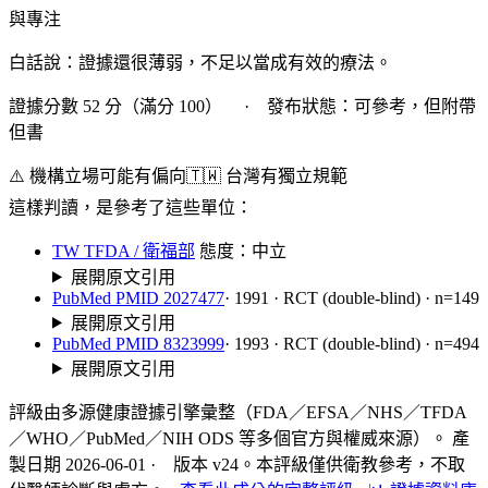
與專注
白話說：證據還很薄弱，不足以當成有效的療法。
證據分數 52 分（滿分 100） · 發布狀態：可參考，但附帶
但書
⚠️ 機構立場可能有偏向
🇹🇼 台灣有獨立規範
這樣判讀，是參考了這些單位：
TW TFDA / 衛福部
態度：中立
展開原文引用
PubMed PMID 2027477
· 1991 · RCT (double-blind) · n=149
展開原文引用
PubMed PMID 8323999
· 1993 · RCT (double-blind) · n=494
展開原文引用
評級由多源健康證據引擎彙整（FDA／EFSA／NHS／TFDA
／WHO／PubMed／NIH ODS 等多個官方與權威來源）。 產
製日期 2026-06-01 · 版本 v24。本評級僅供衛教參考，不取