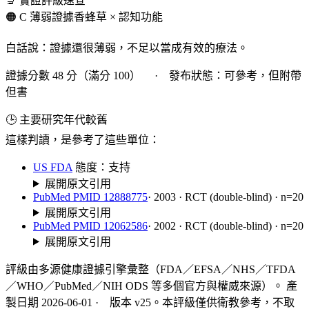
🔬 實證評級速查
🟠 C 薄弱證據
香蜂草 × 認知功能
白話說：證據還很薄弱，不足以當成有效的療法。
證據分數 48 分（滿分 100） · 發布狀態：可參考，但附帶
但書
🕒 主要研究年代較舊
這樣判讀，是參考了這些單位：
US FDA
態度：支持
展開原文引用
PubMed PMID 12888775
· 2003 · RCT (double-blind) · n=20
展開原文引用
PubMed PMID 12062586
· 2002 · RCT (double-blind) · n=20
展開原文引用
評級由多源健康證據引擎彙整（FDA／EFSA／NHS／TFDA
／WHO／PubMed／NIH ODS 等多個官方與權威來源）。 產
製日期 2026-06-01 · 版本 v25。本評級僅供衛教參考，不取