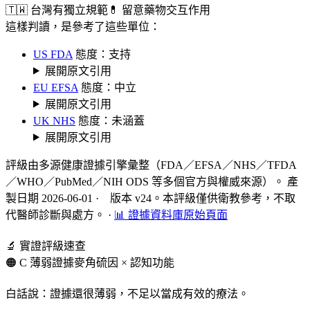
🇹🇼 台灣有獨立規範
💊 留意藥物交互作用
這樣判讀，是參考了這些單位：
US FDA
態度：支持
展開原文引用
EU EFSA
態度：中立
展開原文引用
UK NHS
態度：未涵蓋
展開原文引用
評級由多源健康證據引擎彙整（FDA／EFSA／NHS／TFDA
／WHO／PubMed／NIH ODS 等多個官方與權威來源）。 產
製日期 2026-06-01 · 版本 v24。本評級僅供衛教參考，不取
代醫師診斷與處方。
·
📊 證據資料庫原始頁面
🔬 實證評級速查
🟠 C 薄弱證據
麥角硫因 × 認知功能
白話說：證據還很薄弱，不足以當成有效的療法。