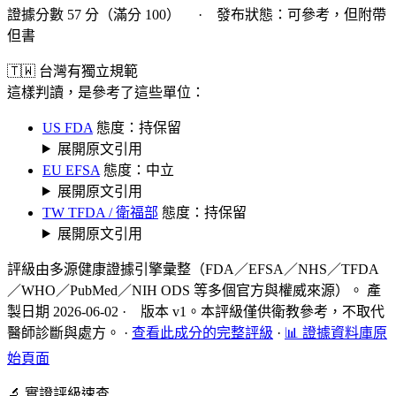
證據分數 57 分（滿分 100） · 發布狀態：可參考，但附帶
但書
🇹🇼 台灣有獨立規範
這樣判讀，是參考了這些單位：
US FDA
態度：持保留
展開原文引用
EU EFSA
態度：中立
展開原文引用
TW TFDA / 衛福部
態度：持保留
展開原文引用
評級由多源健康證據引擎彙整（FDA／EFSA／NHS／TFDA
／WHO／PubMed／NIH ODS 等多個官方與權威來源）。 產
製日期 2026-06-02 · 版本 v1。本評級僅供衛教參考，不取代
醫師診斷與處方。
·
查看此成分的完整評級
·
📊 證據資料庫原
始頁面
🔬 實證評級速查