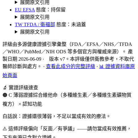
展開原文引用
EU EFSA
態度：持保留
展開原文引用
TW TFDA / 衛福部
態度：未涵蓋
展開原文引用
評級由多源健康證據引擎彙整（FDA／EFSA／NHS／TFDA
／WHO／PubMed／NIH ODS 等多個官方與權威來源）。 產
製日期 2026-06-09 · 版本 v7。本評級僅供衛教參考，不取代
醫師診斷與處方。
·
查看此成分的完整評級
·
📊 證據資料庫原
始頁面
🔬 實證評級速查
🟠 C 薄弱證據
綜合維他命（多種維生素／多種維生素礦物質
複方） × 認知功能
白話說：證據還很薄弱，不足以當成有效的療法。
⚠️ 這條評級偏向「反面／有爭議」——請勿當成有效推薦，
下方來源已含對立證據。