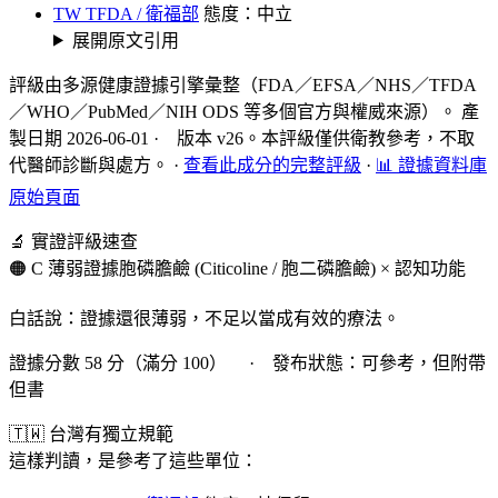
TW TFDA / 衛福部
態度：中立
展開原文引用
評級由多源健康證據引擎彙整（FDA／EFSA／NHS／TFDA
／WHO／PubMed／NIH ODS 等多個官方與權威來源）。 產
製日期 2026-06-01 · 版本 v26。本評級僅供衛教參考，不取
代醫師診斷與處方。
·
查看此成分的完整評級
·
📊 證據資料庫
原始頁面
🔬 實證評級速查
🟠 C 薄弱證據
胞磷膽鹼 (Citicoline / 胞二磷膽鹼) × 認知功能
白話說：證據還很薄弱，不足以當成有效的療法。
證據分數 58 分（滿分 100） · 發布狀態：可參考，但附帶
但書
🇹🇼 台灣有獨立規範
這樣判讀，是參考了這些單位：