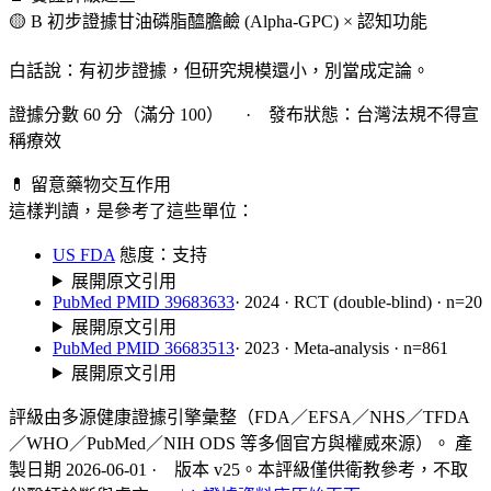
🟡 B 初步證據
甘油磷脂醯膽鹼 (Alpha-GPC) × 認知功能
白話說：有初步證據，但研究規模還小，別當成定論。
證據分數 60 分（滿分 100） · 發布狀態：台灣法規不得宣
稱療效
💊 留意藥物交互作用
這樣判讀，是參考了這些單位：
US FDA
態度：支持
展開原文引用
PubMed PMID 39683633
· 2024 · RCT (double-blind) · n=20
展開原文引用
PubMed PMID 36683513
· 2023 · Meta-analysis · n=861
展開原文引用
評級由多源健康證據引擎彙整（FDA／EFSA／NHS／TFDA
／WHO／PubMed／NIH ODS 等多個官方與權威來源）。 產
製日期 2026-06-01 · 版本 v25。本評級僅供衛教參考，不取