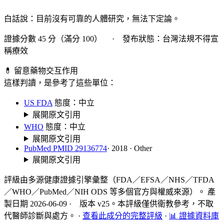
白話說：目前沒有可靠的人體研究，無法下定論。
證據分數 45 分（滿分 100） · 發布狀態：台灣法規不得宣
稱療效
💊 留意藥物交互作用
這樣判讀，是參考了這些單位：
US FDA
態度：中立
展開原文引用
WHO
態度：中立
展開原文引用
PubMed PMID 29136774
· 2018 · Other
展開原文引用
評級由多源健康證據引擎彙整（FDA／EFSA／NHS／TFDA
／WHO／PubMed／NIH ODS 等多個官方與權威來源）。 產
製日期 2026-06-09 · 版本 v25。本評級僅供衛教參考，不取
代醫師診斷與處方。
·
查看此成分的完整評級
·
📊 證據資料庫