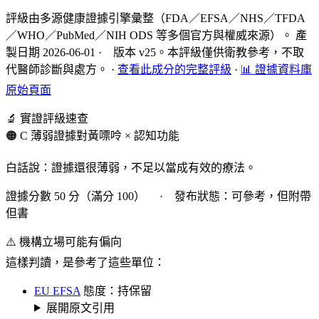
評級由多源健康證據引擎彙整（FDA／EFSA／NHS／TFDA
／WHO／PubMed／NIH ODS 等多個官方與權威來源）。 產
製日期 2026-06-01 · 版本 v25。本評級僅供衛教參考，不取
代醫師診斷與處方。
·
查看此成分的完整評級
·
📊 證據資料庫
原始頁面
🔬 實證評級速查
🟠 C 薄弱證據
對黃嘌呤 × 認知功能
白話說：證據還很薄弱，不足以當成有效的療法。
證據分數 50 分（滿分 100） · 發布狀態：可參考，但附帶
但書
⚠️ 機構立場可能有偏向
這樣判讀，是參考了這些單位：
EU EFSA
態度：持保留
展開原文引用