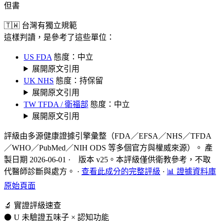
但書
🇹🇼 台灣有獨立規範
這樣判讀，是參考了這些單位：
US FDA
態度：中立
展開原文引用
UK NHS
態度：持保留
展開原文引用
TW TFDA / 衛福部
態度：中立
展開原文引用
評級由多源健康證據引擎彙整（FDA／EFSA／NHS／TFDA
／WHO／PubMed／NIH ODS 等多個官方與權威來源）。 產
製日期 2026-06-01 · 版本 v25。本評級僅供衛教參考，不取
代醫師診斷與處方。
·
查看此成分的完整評級
·
📊 證據資料庫
原始頁面
🔬 實證評級速查
⚫ U 未驗證
五味子 × 認知功能