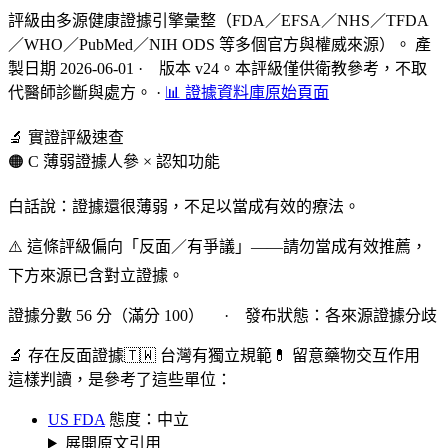
評級由多源健康證據引擎彙整（FDA／EFSA／NHS／TFDA
／WHO／PubMed／NIH ODS 等多個官方與權威來源）。 產
製日期 2026-06-01 · 版本 v24。本評級僅供衛教參考，不取
代醫師診斷與處方。
·
📊 證據資料庫原始頁面
🔬 實證評級速查
🟠 C 薄弱證據
人參 × 認知功能
白話說：證據還很薄弱，不足以當成有效的療法。
⚠️ 這條評級偏向「反面／有爭議」——請勿當成有效推薦，
下方來源已含對立證據。
證據分數 56 分（滿分 100） · 發布狀態：各來源證據分歧
🔬 存在反面證據
🇹🇼 台灣有獨立規範
💊 留意藥物交互作用
這樣判讀，是參考了這些單位：
US FDA
態度：中立
展開原文引用