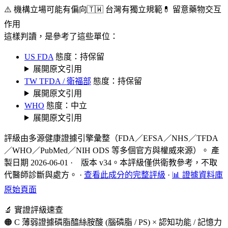
⚠️ 機構立場可能有偏向
🇹🇼 台灣有獨立規範
💊 留意藥物交互
作用
這樣判讀，是參考了這些單位：
US FDA
態度：持保留
展開原文引用
TW TFDA / 衛福部
態度：持保留
展開原文引用
WHO
態度：中立
展開原文引用
評級由多源健康證據引擎彙整（FDA／EFSA／NHS／TFDA
／WHO／PubMed／NIH ODS 等多個官方與權威來源）。 產
製日期 2026-06-01 · 版本 v34。本評級僅供衛教參考，不取
代醫師診斷與處方。
·
查看此成分的完整評級
·
📊 證據資料庫
原始頁面
🔬 實證評級速查
🟠 C 薄弱證據
磷脂醯絲胺酸 (腦磷脂 / PS) × 認知功能 / 記憶力