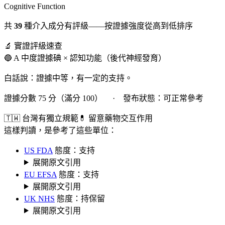
Cognitive Function
共
39
種介入成分有評級——按證據強度從高到低排序
🔬 實證評級速查
🔵 A 中度證據
碘 × 認知功能（後代神經發育）
白話說：證據中等，有一定的支持。
證據分數 75 分（滿分 100） · 發布狀態：可正常參考
🇹🇼 台灣有獨立規範
💊 留意藥物交互作用
這樣判讀，是參考了這些單位：
US FDA
態度：支持
展開原文引用
EU EFSA
態度：支持
展開原文引用
UK NHS
態度：持保留
展開原文引用