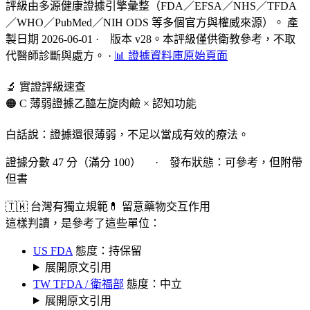
評級由多源健康證據引擎彙整（FDA／EFSA／NHS／TFDA
／WHO／PubMed／NIH ODS 等多個官方與權威來源）。 產
製日期 2026-06-01 · 版本 v28。本評級僅供衛教參考，不取
代醫師診斷與處方。
·
📊 證據資料庫原始頁面
🔬 實證評級速查
🟠 C 薄弱證據
乙醯左旋肉鹼 × 認知功能
白話說：證據還很薄弱，不足以當成有效的療法。
證據分數 47 分（滿分 100） · 發布狀態：可參考，但附帶
但書
🇹🇼 台灣有獨立規範
💊 留意藥物交互作用
這樣判讀，是參考了這些單位：
US FDA
態度：持保留
展開原文引用
TW TFDA / 衛福部
態度：中立
展開原文引用