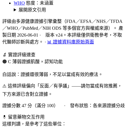
WHO
態度：未涵蓋
展開原文引用
評級由多源健康證據引擎彙整（FDA／EFSA／NHS／TFDA
／WHO／PubMed／NIH ODS 等多個官方與權威來源）。 產
製日期 2026-06-01 · 版本 v24。本評級僅供衛教參考，不取
代醫師診斷與處方。
·
📊 證據資料庫原始頁面
🔬 實證評級速查
🟠 C 薄弱證據
肌酸 × 認知功能
白話說：證據還很薄弱，不足以當成有效的療法。
⚠️ 這條評級偏向「反面／有爭議」——請勿當成有效推薦，
下方來源已含對立證據。
證據分數 47 分（滿分 100） · 發布狀態：各來源證據分歧
💊 留意藥物交互作用
這樣判讀，是參考了這些單位：