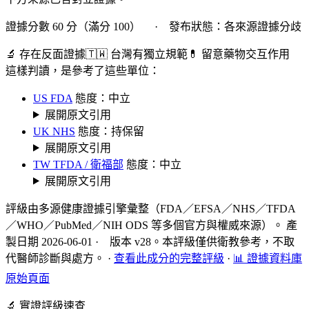
證據分數 60 分（滿分 100） · 發布狀態：各來源證據分歧
🔬 存在反面證據
🇹🇼 台灣有獨立規範
💊 留意藥物交互作用
這樣判讀，是參考了這些單位：
US FDA
態度：中立
展開原文引用
UK NHS
態度：持保留
展開原文引用
TW TFDA / 衛福部
態度：中立
展開原文引用
評級由多源健康證據引擎彙整（FDA／EFSA／NHS／TFDA
／WHO／PubMed／NIH ODS 等多個官方與權威來源）。 產
製日期 2026-06-01 · 版本 v28。本評級僅供衛教參考，不取
代醫師診斷與處方。
·
查看此成分的完整評級
·
📊 證據資料庫
原始頁面
🔬 實證評級速查