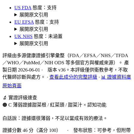
US FDA
態度：支持
展開原文引用
EU EFSA
態度：支持
展開原文引用
UK NHS
態度：未涵蓋
展開原文引用
評級由多源健康證據引擎彙整（FDA／EFSA／NHS／TFDA
／WHO／PubMed／NIH ODS 等多個官方與權威來源）。 產
製日期 2026-06-01 · 版本 v36。本評級僅供衛教參考，不取
代醫師診斷與處方。
·
查看此成分的完整評級
·
📊 證據資料庫
原始頁面
🔬 實證評級速查
🟠 C 薄弱證據
甜菜根 / 紅菜頭 / 甜菜汁 × 認知功能
白話說：證據還很薄弱，不足以當成有效的療法。
證據分數 46 分（滿分 100） · 發布狀態：可參考，但附帶