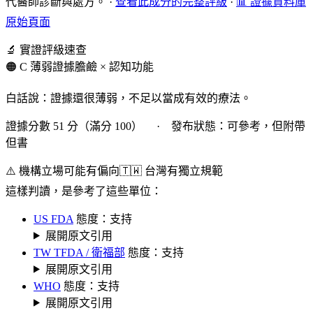
代醫師診斷與處方。
·
查看此成分的完整評級
·
📊 證據資料庫
原始頁面
🔬 實證評級速查
🟠 C 薄弱證據
膽鹼 × 認知功能
白話說：證據還很薄弱，不足以當成有效的療法。
證據分數 51 分（滿分 100） · 發布狀態：可參考，但附帶
但書
⚠️ 機構立場可能有偏向
🇹🇼 台灣有獨立規範
這樣判讀，是參考了這些單位：
US FDA
態度：支持
展開原文引用
TW TFDA / 衛福部
態度：支持
展開原文引用
WHO
態度：支持
展開原文引用