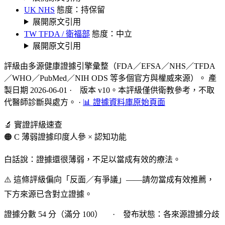
UK NHS
態度：持保留
展開原文引用
TW TFDA / 衛福部
態度：中立
展開原文引用
評級由多源健康證據引擎彙整（FDA／EFSA／NHS／TFDA
／WHO／PubMed／NIH ODS 等多個官方與權威來源）。 產
製日期 2026-06-01 · 版本 v10。本評級僅供衛教參考，不取
代醫師診斷與處方。
·
📊 證據資料庫原始頁面
🔬 實證評級速查
🟠 C 薄弱證據
印度人參 × 認知功能
白話說：證據還很薄弱，不足以當成有效的療法。
⚠️ 這條評級偏向「反面／有爭議」——請勿當成有效推薦，
下方來源已含對立證據。
證據分數 54 分（滿分 100） · 發布狀態：各來源證據分歧