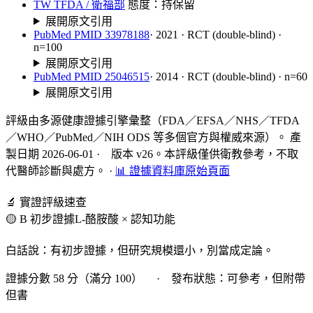
TW TFDA / 衛福部
態度：持保留
展開原文引用
PubMed PMID 33978188
· 2021 · RCT (double-blind) ·
n=100
展開原文引用
PubMed PMID 25046515
· 2014 · RCT (double-blind) · n=60
展開原文引用
評級由多源健康證據引擎彙整（FDA／EFSA／NHS／TFDA
／WHO／PubMed／NIH ODS 等多個官方與權威來源）。 產
製日期 2026-06-01 · 版本 v26。本評級僅供衛教參考，不取
代醫師診斷與處方。
·
📊 證據資料庫原始頁面
🔬 實證評級速查
🟡 B 初步證據
L-酪胺酸 × 認知功能
白話說：有初步證據，但研究規模還小，別當成定論。
證據分數 58 分（滿分 100） · 發布狀態：可參考，但附帶
但書