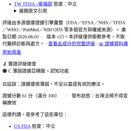
TW TFDA / 衛福部
態度：中立
展開原文引用
評級由多源健康證據引擎彙整（FDA／EFSA／NHS／TFDA
／WHO／PubMed／NIH ODS 等多個官方與權威來源）。 產
製日期 2026-06-01 · 版本 v25。本評級僅供衛教參考，不取
代醫師診斷與處方。
·
查看此成分的完整評級
·
📊 證據資料庫
原始頁面
🔬 實證評級速查
🟠 C 薄弱證據
亞精胺 × 認知功能
白話說：證據還很薄弱，不足以當成有效的療法。
證據分數 61 分（滿分 100） · 發布狀態：台灣法規不得宣
稱療效
這樣判讀，是參考了這些單位：
US FDA
態度：中立