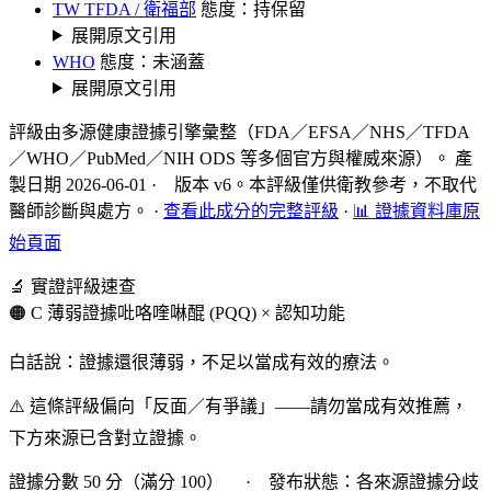
TW TFDA / 衛福部
態度：持保留
展開原文引用
WHO
態度：未涵蓋
展開原文引用
評級由多源健康證據引擎彙整（FDA／EFSA／NHS／TFDA
／WHO／PubMed／NIH ODS 等多個官方與權威來源）。 產
製日期 2026-06-01 · 版本 v6。本評級僅供衛教參考，不取代
醫師診斷與處方。
·
查看此成分的完整評級
·
📊 證據資料庫原
始頁面
🔬 實證評級速查
🟠 C 薄弱證據
吡咯喹啉醌 (PQQ) × 認知功能
白話說：證據還很薄弱，不足以當成有效的療法。
⚠️ 這條評級偏向「反面／有爭議」——請勿當成有效推薦，
下方來源已含對立證據。
證據分數 50 分（滿分 100） · 發布狀態：各來源證據分歧