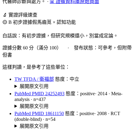
代醫師診斷與處方。
·
📊 證據資料庫原始頁面
🔬 實證評級速查
🟡 B 初步證據
假馬齒莧 × 認知功能
白話說：有初步證據，但研究規模還小，別當成定論。
證據分數 60 分（滿分 100） · 發布狀態：可參考，但附帶
但書
這樣判讀，是參考了這些單位：
TW TFDA / 衛福部
態度：中立
展開原文引用
PubMed PMID 24252493
態度：positive
· 2014 · Meta-
analysis · n=437
展開原文引用
PubMed PMID 18611150
態度：positive
· 2008 · RCT
(double-blind) · n=54
展開原文引用