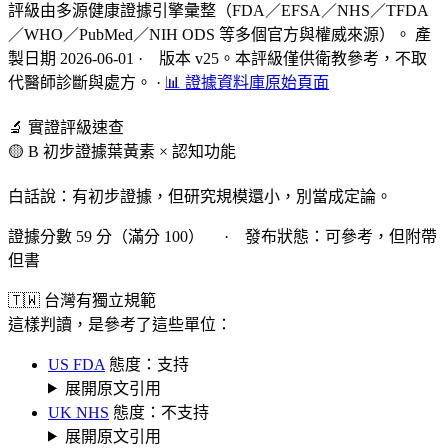
評級由多源健康證據引擎彙整（FDA／EFSA／NHS／TFDA
／WHO／PubMed／NIH ODS 等多個官方與權威來源）。 產
製日期 2026-06-01 · 版本 v25。本評級僅供衛教參考，不取
代醫師診斷與處方。
·
📊 證據資料庫原始頁面
🔬 實證評級速查
🟡 B 初步證據
葉黃素 × 認知功能
白話說：有初步證據，但研究規模還小，別當成定論。
證據分數 59 分（滿分 100） · 發布狀態：可參考，但附帶
但書
🇹🇼 台灣有獨立規範
這樣判讀，是參考了這些單位：
US FDA
態度：支持
展開原文引用
UK NHS
態度：不支持
展開原文引用