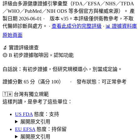
評級由多源健康證據引擎彙整（FDA／EFSA／NHS／TFDA
／WHO／PubMed／NIH ODS 等多個官方與權威來源）。 產
製日期 2026-06-01 · 版本 v35。本評級僅供衛教參考，不取
代醫師診斷與處方。
·
查看此成分的完整評級
·
📊 證據資料庫
原始頁面
🔬 實證評級速查
🟡 B 初步證據
咖啡因 × 認知功能
白話說：有初步證據，但研究規模還小，別當成定論。
證據分數 65 分（滿分 100） · 發布狀態：可正常參考
🇹🇼 台灣有獨立規範
這樣判讀，是參考了這些單位：
US FDA
態度：支持
展開原文引用
EU EFSA
態度：持保留
展開原文引用