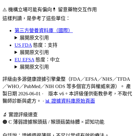
⚠️ 機構立場可能有偏向
💊 留意藥物交互作用
這樣判讀，是參考了這些單位：
第三方營養資料庫（國際）
展開原文引用
US FDA
態度：支持
展開原文引用
EU EFSA
態度：中立
展開原文引用
評級由多源健康證據引擎彙整（FDA／EFSA／NHS／TFDA
／WHO／PubMed／NIH ODS 等多個官方與權威來源）。 產
製日期 2026-06-01 · 版本 v6。本評級僅供衛教參考，不取代
醫師診斷與處方。
·
📊 證據資料庫原始頁面
🔬 實證評級速查
🟠 C 薄弱證據
猴頭菇 / 猴頭菇菌絲體 × 認知功能
白話說：證據還很薄弱，不足以當成有效的療法。