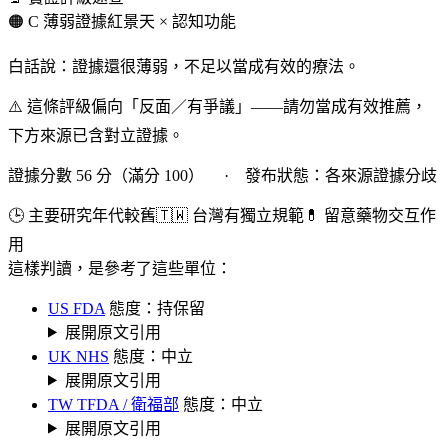
🟠 C 薄弱證據
紅景天 × 認知功能
白話說：證據還很薄弱，不足以當成有效的療法。
⚠️ 這條評級偏向「反面／有爭議」——請勿當成有效推薦，
下方來源已含對立證據。
證據分數 56 分（滿分 100） · 發布狀態：各來源證據分歧
🕒 主要研究年代較舊
🇹🇼 台灣有獨立規範
💊 留意藥物交互作
用
這樣判讀，是參考了這些單位：
US FDA
態度：持保留
展開原文引用
UK NHS
態度：中立
展開原文引用
TW TFDA / 衛福部
態度：中立
展開原文引用