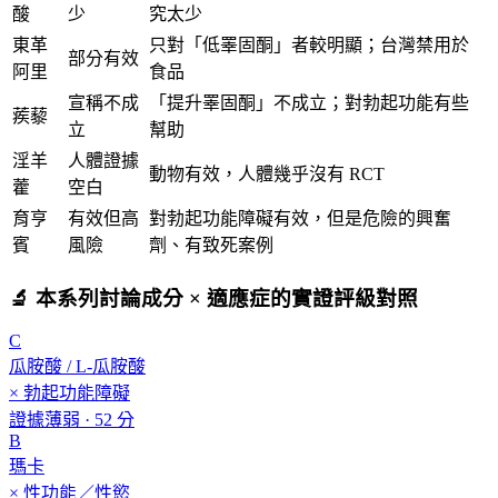
酸
少
究太少
東革
只對「低睪固酮」者較明顯；台灣禁用於
部分有效
阿里
食品
宣稱不成
「提升睪固酮」不成立；對勃起功能有些
蒺藜
立
幫助
淫羊
人體證據
動物有效，人體幾乎沒有 RCT
藿
空白
育亨
有效但高
對勃起功能障礙有效，但是危險的興奮
賓
風險
劑、有致死案例
🔬 本系列討論成分 × 適應症的實證評級對照
C
瓜胺酸 / L-瓜胺酸
× 勃起功能障礙
證據薄弱 · 52 分
B
瑪卡
× 性功能／性慾