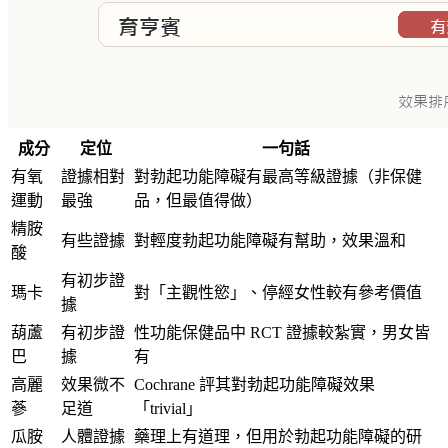
成分
定位
一句話
有氧
證據相對
對勃起功能障礙有最高等級證據（非保健
運動
最強
品，但最值得做）
精胺
有些證據
對輕度勃起功能障礙有幫助，效果溫和
酸
有初步證
瑪卡
對「主觀性慾」、停經女性較有參考價值
據
葫蘆
有初步證
性功能保健品中 RCT 證據較紮實，男女皆
巴
據
有
高麗
效果微不
Cochrane 評其對勃起功能障礙效果
蔘
足道
「trivial」
瓜胺
人體證據
藥理上有道理，但用於勃起功能障礙的研