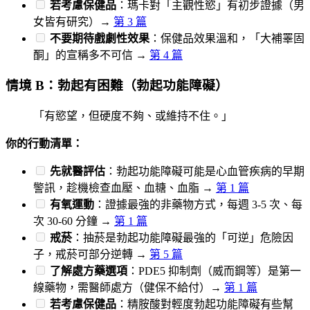
若考慮保健品
：瑪卡對「主觀性慾」有初步證據（男
女皆有研究）→
第 3 篇
不要期待戲劇性效果
：保健品效果溫和，「大補睪固
酮」的宣稱多不可信 →
第 4 篇
情境 B：勃起有困難（勃起功能障礙）
「有慾望，但硬度不夠、或維持不住。」
你的行動清單：
先就醫評估
：勃起功能障礙可能是心血管疾病的早期
警訊，趁機檢查血壓、血糖、血脂 →
第 1 篇
有氧運動
：證據最強的非藥物方式，每週 3-5 次、每
次 30-60 分鐘 →
第 1 篇
戒菸
：抽菸是勃起功能障礙最強的「可逆」危險因
子，戒菸可部分逆轉 →
第 5 篇
了解處方藥選項
：PDE5 抑制劑（威而鋼等）是第一
線藥物，需醫師處方（健保不給付）→
第 1 篇
若考慮保健品
：精胺酸對輕度勃起功能障礙有些幫