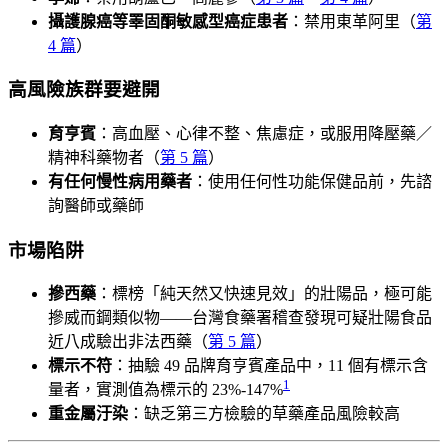
攝護腺癌等睪固酮敏感型癌症患者
：禁用東革阿里（
第
4 篇
）
高風險族群要避開
育亨賓
：高血壓、心律不整、焦慮症，或服用降壓藥／
精神科藥物者（
第 5 篇
）
有任何慢性病用藥者
：使用任何性功能保健品前，先諮
詢醫師或藥師
市場陷阱
摻西藥
：標榜「純天然又快速見效」的壯陽品，極可能
摻威而鋼類似物——台灣食藥署稽查發現可疑壯陽食品
近八成驗出非法西藥（
第 5 篇
）
標示不符
：抽驗 49 品牌育亨賓產品中，11 個有標示含
1
量者，實測值為標示的 23%-147%
重金屬汙染
：缺乏第三方檢驗的草藥產品風險較高