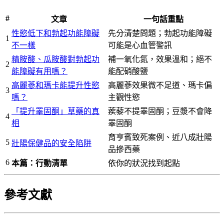
#
文章
一句話重點
性慾低下和勃起功能障礙
先分清楚問題；勃起功能障礙
1
不一樣
可能是心血管警訊
精胺酸、瓜胺酸對勃起功
補一氧化氮，效果溫和；絕不
2
能障礙有用嗎？
能配硝酸鹽
高麗蔘和瑪卡能提升性慾
高麗蔘效果微不足道、瑪卡偏
3
嗎？
主觀性慾
「提升睪固酮」草藥的真
蒺藜不提睪固酮；豆漿不會降
4
相
睪固酮
育亨賓致死案例、近八成壯陽
5
壯陽保健品的安全陷阱
品摻西藥
6
本篇：行動清單
依你的狀況找到起點
參考文獻