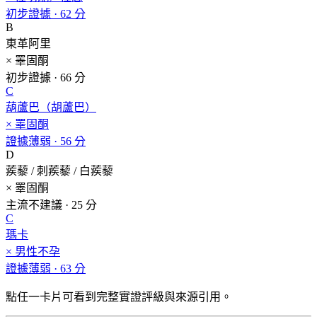
初步證據 · 62 分
B
東革阿里
× 睪固酮
初步證據 · 66 分
C
葫蘆巴（胡蘆巴）
× 睪固酮
證據薄弱 · 56 分
D
蒺藜 / 刺蒺藜 / 白蒺藜
× 睪固酮
主流不建議 · 25 分
C
瑪卡
× 男性不孕
證據薄弱 · 63 分
點任一卡片可看到完整實證評級與來源引用。