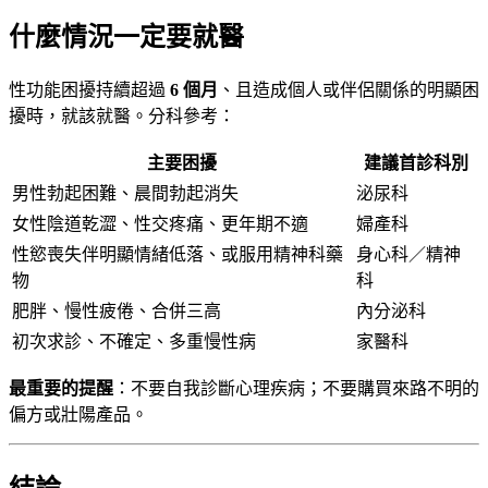
什麼情況一定要就醫
性功能困擾持續超過
6 個月
、且造成個人或伴侶關係的明顯困
擾時，就該就醫。分科參考：
主要困擾
建議首診科別
男性勃起困難、晨間勃起消失
泌尿科
女性陰道乾澀、性交疼痛、更年期不適
婦產科
性慾喪失伴明顯情緒低落、或服用精神科藥
身心科／精神
物
科
肥胖、慢性疲倦、合併三高
內分泌科
初次求診、不確定、多重慢性病
家醫科
最重要的提醒
：不要自我診斷心理疾病；不要購買來路不明的
偏方或壯陽產品。