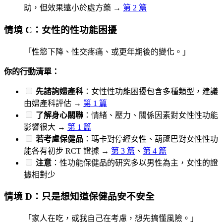
助，但效果遠小於處方藥 →
第 2 篇
情境 C：女性的性功能困擾
「性慾下降、性交疼痛、或更年期後的變化。」
你的行動清單：
先諮詢婦產科
：女性性功能困擾包含多種類型，建議
由婦產科評估 →
第 1 篇
了解身心關聯
：情緒、壓力、關係因素對女性性功能
影響很大 →
第 1 篇
若考慮保健品
：瑪卡對停經女性、葫蘆巴對女性性功
能各有初步 RCT 證據 →
第 3 篇
、
第 4 篇
注意
：性功能保健品的研究多以男性為主，女性的證
據相對少
情境 D：只是想知道保健品安不安全
「家人在吃，或我自己在考慮，想先搞懂風險。」