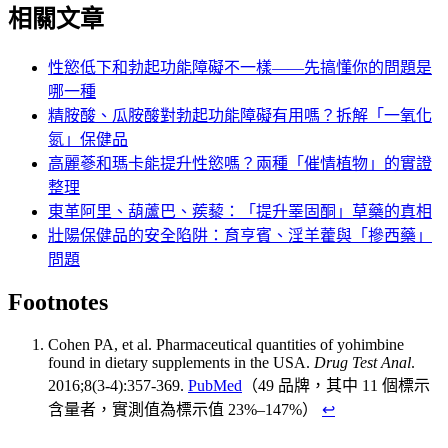
相關文章
性慾低下和勃起功能障礙不一樣——先搞懂你的問題是
哪一種
精胺酸、瓜胺酸對勃起功能障礙有用嗎？拆解「一氧化
氮」保健品
高麗蔘和瑪卡能提升性慾嗎？兩種「催情植物」的實證
整理
東革阿里、葫蘆巴、蒺藜：「提升睪固酮」草藥的真相
壯陽保健品的安全陷阱：育亨賓、淫羊藿與「摻西藥」
問題
Footnotes
Cohen PA, et al. Pharmaceutical quantities of yohimbine
found in dietary supplements in the USA.
Drug Test Anal
.
2016;8(3-4):357-369.
PubMed
（49 品牌，其中 11 個標示
含量者，實測值為標示值 23%–147%）
↩