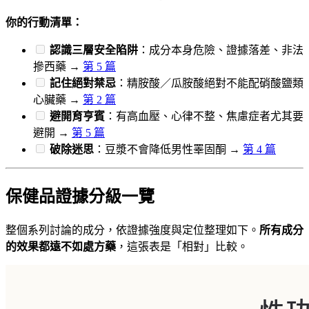
你的行動清單：
認識三層安全陷阱
：成分本身危險、證據落差、非法
摻西藥 →
第 5 篇
記住絕對禁忌
：精胺酸／瓜胺酸絕對不能配硝酸鹽類
心臟藥 →
第 2 篇
避開育亨賓
：有高血壓、心律不整、焦慮症者尤其要
避開 →
第 5 篇
破除迷思
：豆漿不會降低男性睪固酮 →
第 4 篇
保健品證據分級一覽
整個系列討論的成分，依證據強度與定位整理如下。
所有成分
的效果都遠不如處方藥
，這張表是「相對」比較。