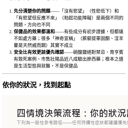
先分清楚你的問題
——「沒有慾望」（性慾低下）和
「有慾望但反應不來」（勃起功能障礙）是兩個不同的
問題，方向也不同
保健品的效果都溫和
——有些成分有初步證據，但都遠
不如處方藥；很多「神奇宣稱」（蒺藜提睪固酮、淫羊
藿是天然威而鋼）其實不成立
安全比有效更該優先確認
——硝酸鹽絕對禁忌、育亨賓
有致死案例、市售壯陽品近八成驗出摻西藥；根本之道
是生活型態與就醫，不是保健品
依你的狀況，找到起點