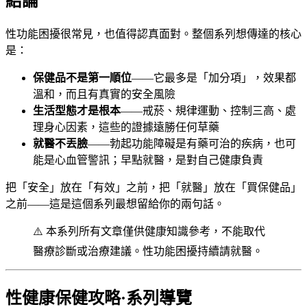
結論
性功能困擾很常見，也值得認真面對。整個系列想傳達的核心
是：
保健品不是第一順位
——它最多是「加分項」，效果都
溫和，而且有真實的安全風險
生活型態才是根本
——戒菸、規律運動、控制三高、處
理身心因素，這些的證據遠勝任何草藥
就醫不丟臉
——勃起功能障礙是有藥可治的疾病，也可
能是心血管警訊；早點就醫，是對自己健康負責
把「安全」放在「有效」之前，把「就醫」放在「買保健品」
之前——這是這個系列最想留給你的兩句話。
⚠️ 本系列所有文章僅供健康知識參考，不能取代
醫療診斷或治療建議。性功能困擾持續請就醫。
性健康保健攻略·系列導覽