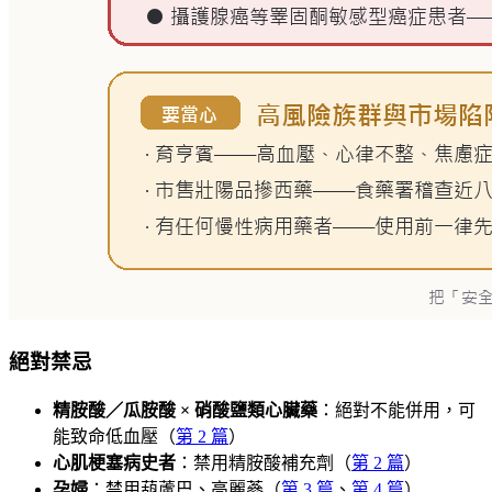
絕對禁忌
精胺酸／瓜胺酸 × 硝酸鹽類心臟藥
：絕對不能併用，可
能致命低血壓（
第 2 篇
）
心肌梗塞病史者
：禁用精胺酸補充劑（
第 2 篇
）
孕婦
：禁用葫蘆巴、高麗蔘（
第 3 篇
、
第 4 篇
）