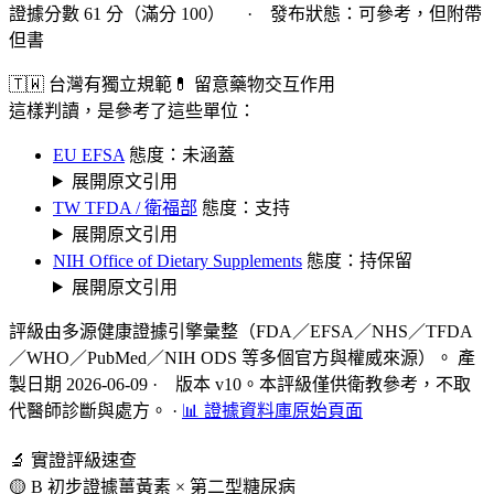
證據分數 61 分（滿分 100） · 發布狀態：可參考，但附帶
但書
🇹🇼 台灣有獨立規範
💊 留意藥物交互作用
這樣判讀，是參考了這些單位：
EU EFSA
態度：未涵蓋
展開原文引用
TW TFDA / 衛福部
態度：支持
展開原文引用
NIH Office of Dietary Supplements
態度：持保留
展開原文引用
評級由多源健康證據引擎彙整（FDA／EFSA／NHS／TFDA
／WHO／PubMed／NIH ODS 等多個官方與權威來源）。 產
製日期 2026-06-09 · 版本 v10。本評級僅供衛教參考，不取
代醫師診斷與處方。
·
📊 證據資料庫原始頁面
🔬 實證評級速查
🟡 B 初步證據
薑黃素 × 第二型糖尿病