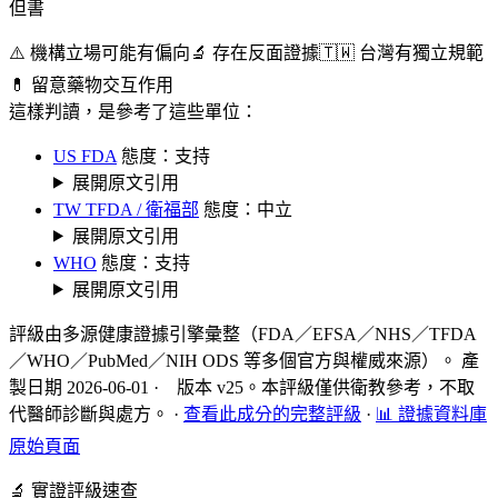
但書
⚠️ 機構立場可能有偏向
🔬 存在反面證據
🇹🇼 台灣有獨立規範
💊 留意藥物交互作用
這樣判讀，是參考了這些單位：
US FDA
態度：支持
展開原文引用
TW TFDA / 衛福部
態度：中立
展開原文引用
WHO
態度：支持
展開原文引用
評級由多源健康證據引擎彙整（FDA／EFSA／NHS／TFDA
／WHO／PubMed／NIH ODS 等多個官方與權威來源）。 產
製日期 2026-06-01 · 版本 v25。本評級僅供衛教參考，不取
代醫師診斷與處方。
·
查看此成分的完整評級
·
📊 證據資料庫
原始頁面
🔬 實證評級速查