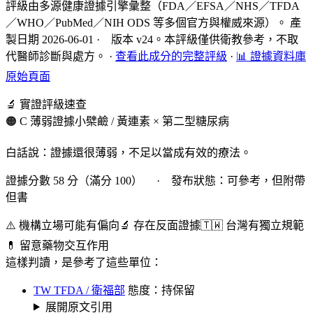
評級由多源健康證據引擎彙整（FDA／EFSA／NHS／TFDA
／WHO／PubMed／NIH ODS 等多個官方與權威來源）。 產
製日期 2026-06-01 · 版本 v24。本評級僅供衛教參考，不取
代醫師診斷與處方。
·
查看此成分的完整評級
·
📊 證據資料庫
原始頁面
🔬 實證評級速查
🟠 C 薄弱證據
小檗鹼 / 黃連素 × 第二型糖尿病
白話說：證據還很薄弱，不足以當成有效的療法。
證據分數 58 分（滿分 100） · 發布狀態：可參考，但附帶
但書
⚠️ 機構立場可能有偏向
🔬 存在反面證據
🇹🇼 台灣有獨立規範
💊 留意藥物交互作用
這樣判讀，是參考了這些單位：
TW TFDA / 衛福部
態度：持保留
展開原文引用