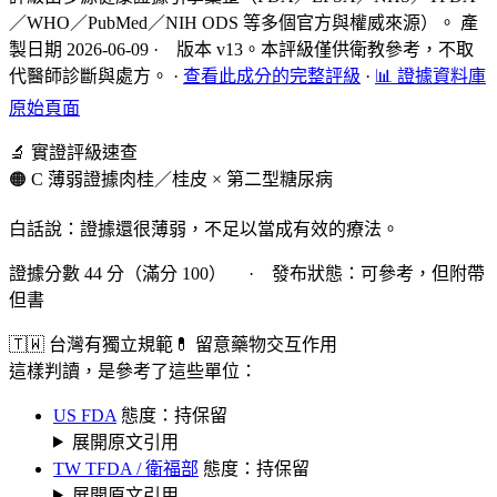
／WHO／PubMed／NIH ODS 等多個官方與權威來源）。 產
製日期 2026-06-09 · 版本 v13。本評級僅供衛教參考，不取
代醫師診斷與處方。
·
查看此成分的完整評級
·
📊 證據資料庫
原始頁面
🔬 實證評級速查
🟠 C 薄弱證據
肉桂／桂皮 × 第二型糖尿病
白話說：證據還很薄弱，不足以當成有效的療法。
證據分數 44 分（滿分 100） · 發布狀態：可參考，但附帶
但書
🇹🇼 台灣有獨立規範
💊 留意藥物交互作用
這樣判讀，是參考了這些單位：
US FDA
態度：持保留
展開原文引用
TW TFDA / 衛福部
態度：持保留
展開原文引用