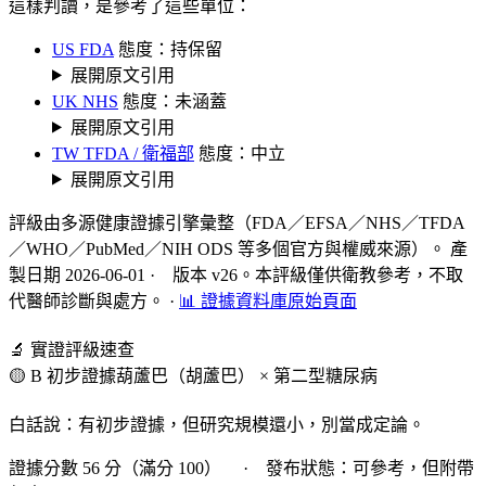
這樣判讀，是參考了這些單位：
US FDA
態度：持保留
展開原文引用
UK NHS
態度：未涵蓋
展開原文引用
TW TFDA / 衛福部
態度：中立
展開原文引用
評級由多源健康證據引擎彙整（FDA／EFSA／NHS／TFDA
／WHO／PubMed／NIH ODS 等多個官方與權威來源）。 產
製日期 2026-06-01 · 版本 v26。本評級僅供衛教參考，不取
代醫師診斷與處方。
·
📊 證據資料庫原始頁面
🔬 實證評級速查
🟡 B 初步證據
葫蘆巴（胡蘆巴） × 第二型糖尿病
白話說：有初步證據，但研究規模還小，別當成定論。
證據分數 56 分（滿分 100） · 發布狀態：可參考，但附帶