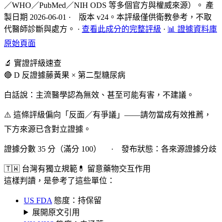
／WHO／PubMed／NIH ODS 等多個官方與權威來源）。 產
製日期 2026-06-01 · 版本 v24。本評級僅供衛教參考，不取
代醫師診斷與處方。
·
查看此成分的完整評級
·
📊 證據資料庫
原始頁面
🔬 實證評級速查
🔴 D 反證據
藤黃果 × 第二型糖尿病
白話說：主流醫學認為無效、甚至可能有害，不建議。
⚠️ 這條評級偏向「反面／有爭議」——請勿當成有效推薦，
下方來源已含對立證據。
證據分數 35 分（滿分 100） · 發布狀態：各來源證據分歧
🇹🇼 台灣有獨立規範
💊 留意藥物交互作用
這樣判讀，是參考了這些單位：
US FDA
態度：持保留
展開原文引用