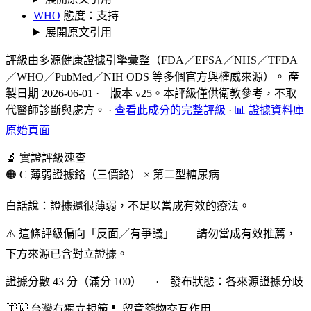
WHO
態度：支持
展開原文引用
評級由多源健康證據引擎彙整（FDA／EFSA／NHS／TFDA
／WHO／PubMed／NIH ODS 等多個官方與權威來源）。 產
製日期 2026-06-01 · 版本 v25。本評級僅供衛教參考，不取
代醫師診斷與處方。
·
查看此成分的完整評級
·
📊 證據資料庫
原始頁面
🔬 實證評級速查
🟠 C 薄弱證據
鉻（三價鉻） × 第二型糖尿病
白話說：證據還很薄弱，不足以當成有效的療法。
⚠️ 這條評級偏向「反面／有爭議」——請勿當成有效推薦，
下方來源已含對立證據。
證據分數 43 分（滿分 100） · 發布狀態：各來源證據分歧
🇹🇼 台灣有獨立規範
💊 留意藥物交互作用