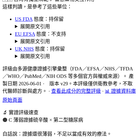
這樣判讀，是參考了這些單位：
US FDA
態度：持保留
展開原文引用
EU EFSA
態度：不支持
展開原文引用
UK NHS
態度：持保留
展開原文引用
評級由多源健康證據引擎彙整（FDA／EFSA／NHS／TFDA
／WHO／PubMed／NIH ODS 等多個官方與權威來源）。 產
製日期 2026-06-01 · 版本 v29。本評級僅供衛教參考，不取
代醫師診斷與處方。
·
查看此成分的完整評級
·
📊 證據資料庫
原始頁面
🔬 實證評級速查
🟠 C 薄弱證據
硫辛酸 × 第二型糖尿病
白話說：證據還很薄弱，不足以當成有效的療法。