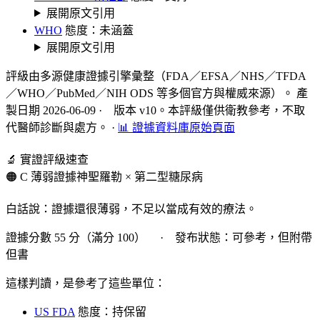
展開原文引用
WHO
態度：未涵蓋
展開原文引用
評級由多源健康證據引擎彙整（FDA／EFSA／NHS／TFDA
／WHO／PubMed／NIH ODS 等多個官方與權威來源）。 產
製日期 2026-06-09 · 版本 v10。本評級僅供衛教參考，不取
代醫師診斷與處方。
·
📊 證據資料庫原始頁面
🔬 實證評級速查
🟠 C 薄弱證據
神聖羅勒 × 第二型糖尿病
白話說：證據還很薄弱，不足以當成有效的療法。
證據分數 55 分（滿分 100） · 發布狀態：可參考，但附帶
但書
這樣判讀，是參考了這些單位：
US FDA
態度：持保留