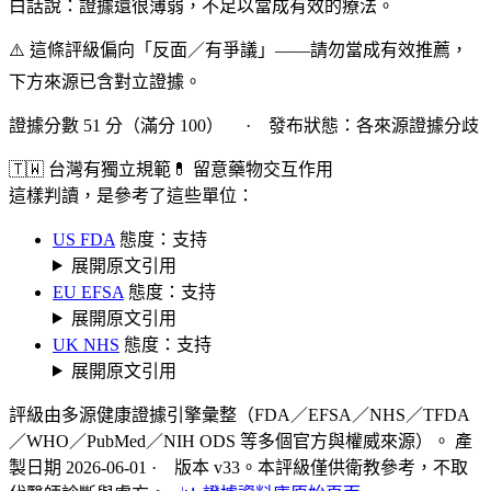
白話說：證據還很薄弱，不足以當成有效的療法。
⚠️ 這條評級偏向「反面／有爭議」——請勿當成有效推薦，
下方來源已含對立證據。
證據分數 51 分（滿分 100） · 發布狀態：各來源證據分歧
🇹🇼 台灣有獨立規範
💊 留意藥物交互作用
這樣判讀，是參考了這些單位：
US FDA
態度：支持
展開原文引用
EU EFSA
態度：支持
展開原文引用
UK NHS
態度：支持
展開原文引用
評級由多源健康證據引擎彙整（FDA／EFSA／NHS／TFDA
／WHO／PubMed／NIH ODS 等多個官方與權威來源）。 產
製日期 2026-06-01 · 版本 v33。本評級僅供衛教參考，不取