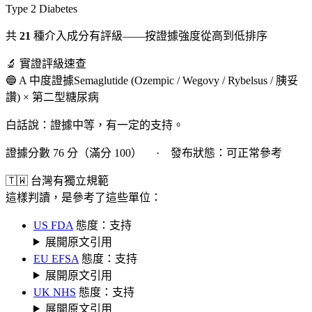
Type 2 Diabetes
共
21
種介入成分有評級——按證據強度從高到低排序
🔬 實證評級速查
🔵 A 中度證據
Semaglutide (Ozempic / Wegovy / Rybelsus / 胰妥
讚) × 第二型糖尿病
白話說：證據中等，有一定的支持。
證據分數 76 分（滿分 100） · 發布狀態：可正常參考
🇹🇼 台灣有獨立規範
這樣判讀，是參考了這些單位：
US FDA
態度：支持
展開原文引用
EU EFSA
態度：支持
展開原文引用
UK NHS
態度：支持
展開原文引用