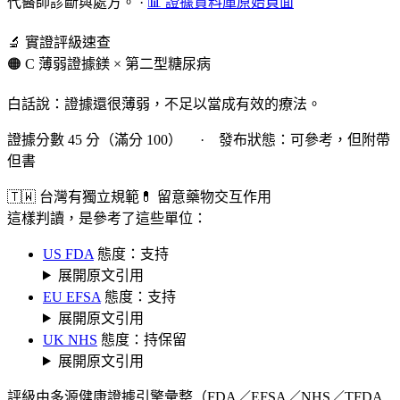
代醫師診斷與處方。
·
📊 證據資料庫原始頁面
🔬 實證評級速查
🟠 C 薄弱證據
鎂 × 第二型糖尿病
白話說：證據還很薄弱，不足以當成有效的療法。
證據分數 45 分（滿分 100） · 發布狀態：可參考，但附帶
但書
🇹🇼 台灣有獨立規範
💊 留意藥物交互作用
這樣判讀，是參考了這些單位：
US FDA
態度：支持
展開原文引用
EU EFSA
態度：支持
展開原文引用
UK NHS
態度：持保留
展開原文引用
評級由多源健康證據引擎彙整（FDA／EFSA／NHS／TFDA