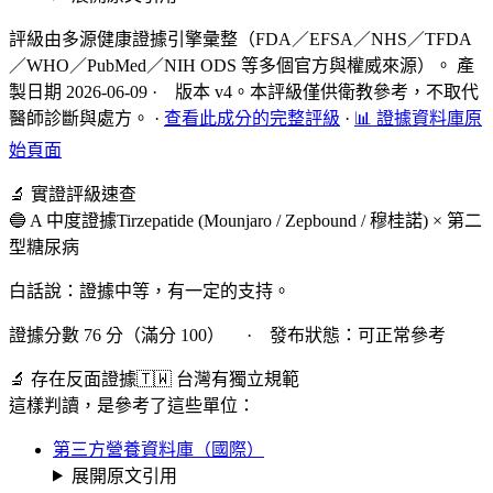
評級由多源健康證據引擎彙整（FDA／EFSA／NHS／TFDA
／WHO／PubMed／NIH ODS 等多個官方與權威來源）。 產
製日期 2026-06-09 · 版本 v4。本評級僅供衛教參考，不取代
醫師診斷與處方。
·
查看此成分的完整評級
·
📊 證據資料庫原
始頁面
🔬 實證評級速查
🔵 A 中度證據
Tirzepatide (Mounjaro / Zepbound / 穆桂諾) × 第二
型糖尿病
白話說：證據中等，有一定的支持。
證據分數 76 分（滿分 100） · 發布狀態：可正常參考
🔬 存在反面證據
🇹🇼 台灣有獨立規範
這樣判讀，是參考了這些單位：
第三方營養資料庫（國際）
展開原文引用