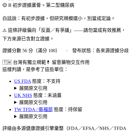
🟡 B 初步證據
蘆薈 × 第二型糖尿病
白話說：有初步證據，但研究規模還小，別當成定論。
⚠️ 這條評級偏向「反面／有爭議」——請勿當成有效推薦，
下方來源已含對立證據。
證據分數 56 分（滿分 100） · 發布狀態：各來源證據分歧
🇹🇼 台灣有獨立規範
💊 留意藥物交互作用
這樣判讀，是參考了這些單位：
US FDA
態度：不支持
展開原文引用
UK NHS
態度：未涵蓋
展開原文引用
TW TFDA / 衛福部
態度：持保留
展開原文引用
評級由多源健康證據引擎彙整（FDA／EFSA／NHS／TFDA