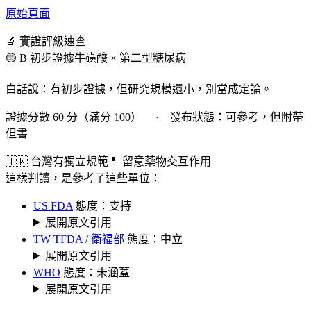
原始頁面
🔬 實證評級速查
🟡 B 初步證據
牛磺酸 × 第二型糖尿病
白話說：有初步證據，但研究規模還小，別當成定論。
證據分數 60 分（滿分 100） · 發布狀態：可參考，但附帶
但書
🇹🇼 台灣有獨立規範
💊 留意藥物交互作用
這樣判讀，是參考了這些單位：
US FDA
態度：支持
展開原文引用
TW TFDA / 衛福部
態度：中立
展開原文引用
WHO
態度：未涵蓋
展開原文引用