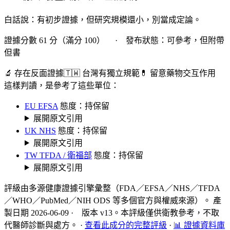
白話說：有初步證據，但研究規模還小，別當成定論。
證據分數 61 分（滿分 100） · 發布狀態：可參考，但附帶
但書
🔬 存在反面證據
🇹🇼 台灣有獨立規範
💊 留意藥物交互作用
這樣判讀，是參考了這些單位：
EU EFSA
態度：持保留
展開原文引用
UK NHS
態度：持保留
展開原文引用
TW TFDA / 衛福部
態度：持保留
展開原文引用
評級由多源健康證據引擎彙整（FDA／EFSA／NHS／TFDA
／WHO／PubMed／NIH ODS 等多個官方與權威來源）。 產
製日期 2026-06-09 · 版本 v13。本評級僅供衛教參考，不取
代醫師診斷與處方。
·
查看此成分的完整評級
·
📊 證據資料庫