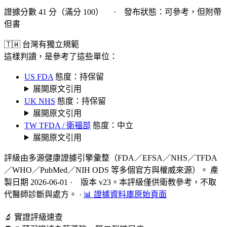
證據分數 41 分（滿分 100） · 發布狀態：可參考，但附帶
但書
🇹🇼 台灣有獨立規範
這樣判讀，是參考了這些單位：
US FDA
態度：持保留
展開原文引用
UK NHS
態度：持保留
展開原文引用
TW TFDA / 衛福部
態度：中立
展開原文引用
評級由多源健康證據引擎彙整（FDA／EFSA／NHS／TFDA
／WHO／PubMed／NIH ODS 等多個官方與權威來源）。 產
製日期 2026-06-01 · 版本 v23。本評級僅供衛教參考，不取
代醫師診斷與處方。
·
📊 證據資料庫原始頁面
🔬 實證評級速查