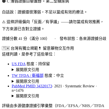
🟠 C 薄弱證據
白藜蘆醇 × 第二型糖尿病
白話說：證據還很薄弱，不足以當成有效的療法。
⚠️ 這條評級偏向「反面／有爭議」——請勿當成有效推薦，
下方來源已含對立證據。
證據分數 41 分（滿分 100） · 發布狀態：各來源證據分歧
🇹🇼 台灣有獨立規範
💊 留意藥物交互作用
這樣判讀，是參考了這些單位：
US FDA
態度：持保留
展開原文引用
TW TFDA / 衛福部
態度：中立
展開原文引用
PubMed PMID 34320173
· 2021 · Systematic Review ·
n=1476
展開原文引用
評級由多源健康證據引擎彙整（FDA／EFSA／NHS／TFDA