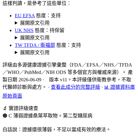
這樣判讀，是參考了這些單位：
EU EFSA
態度：支持
展開原文引用
UK NHS
態度：持保留
展開原文引用
TW TFDA / 衛福部
態度：支持
展開原文引用
評級由多源健康證據引擎彙整（FDA／EFSA／NHS／TFDA
／WHO／PubMed／NIH ODS 等多個官方與權威來源）。 產
製日期 2026-06-09 · 版本 v11。本評級僅供衛教參考，不取
代醫師診斷與處方。
·
查看此成分的完整評級
·
📊 證據資料庫
原始頁面
🔬 實證評級速查
🟠 C 薄弱證據
桑葉萃取物 × 第二型糖尿病
白話說：證據還很薄弱，不足以當成有效的療法。