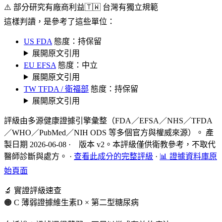
⚠️ 部分研究有廠商利益
🇹🇼 台灣有獨立規範
這樣判讀，是參考了這些單位：
US FDA
態度：持保留
展開原文引用
EU EFSA
態度：中立
展開原文引用
TW TFDA / 衛福部
態度：持保留
展開原文引用
評級由多源健康證據引擎彙整（FDA／EFSA／NHS／TFDA
／WHO／PubMed／NIH ODS 等多個官方與權威來源）。 產
製日期 2026-06-08 · 版本 v2。本評級僅供衛教參考，不取代
醫師診斷與處方。
·
查看此成分的完整評級
·
📊 證據資料庫原
始頁面
🔬 實證評級速查
🟠 C 薄弱證據
維生素D × 第二型糖尿病