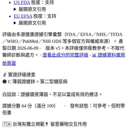
US FDA
態度：支持
展開原文引用
EU EFSA
態度：支持
展開原文引用
評級由多源健康證據引擎彙整（FDA／EFSA／NHS／TFDA
／WHO／PubMed／NIH ODS 等多個官方與權威來源）。 產
製日期 2026-06-09 · 版本 v5。本評級僅供衛教參考，不取代
醫師診斷與處方。
·
查看此成分的完整評級
·
📊 證據資料庫原
始頁面
🔬 實證評級速查
🟠 C 薄弱證據
鋅 × 第二型糖尿病
白話說：證據還很薄弱，不足以當成有效的療法。
證據分數 64 分（滿分 100） · 發布狀態：可參考，但附帶
但書
🇹🇼 台灣有獨立規範
💊 留意藥物交互作用