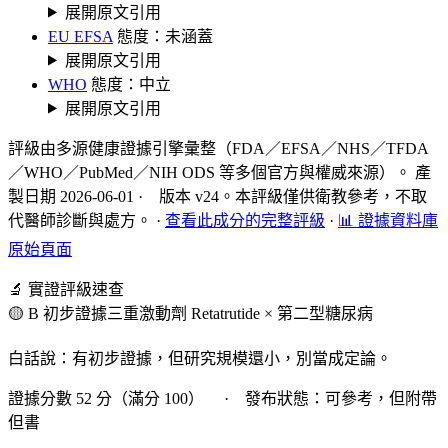
展開原文引用
EU EFSA
態度：未涵蓋
展開原文引用
WHO
態度：中立
展開原文引用
評級由多源健康證據引擎彙整（FDA／EFSA／NHS／TFDA
／WHO／PubMed／NIH ODS 等多個官方與權威來源）。 產
製日期 2026-06-01 · 版本 v24。本評級僅供衛教參考，不取
代醫師診斷與處方。
·
查看此成分的完整評級
·
📊 證據資料庫
原始頁面
🔬 實證評級速查
🟡 B 初步證據
三重激動劑 Retatrutide × 第二型糖尿病
白話說：有初步證據，但研究規模還小，別當成定論。
證據分數 52 分（滿分 100） · 發布狀態：可參考，但附帶
但書