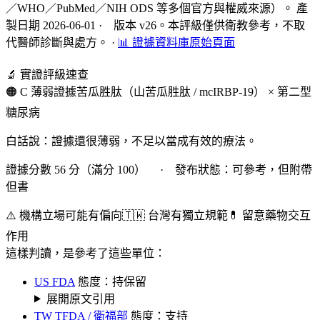
／WHO／PubMed／NIH ODS 等多個官方與權威來源）。 產
製日期 2026-06-01 · 版本 v26。本評級僅供衛教參考，不取
代醫師診斷與處方。
·
📊 證據資料庫原始頁面
🔬 實證評級速查
🟠 C 薄弱證據
苦瓜胜肽（山苦瓜胜肽 / mcIRBP-19） × 第二型
糖尿病
白話說：證據還很薄弱，不足以當成有效的療法。
證據分數 56 分（滿分 100） · 發布狀態：可參考，但附帶
但書
⚠️ 機構立場可能有偏向
🇹🇼 台灣有獨立規範
💊 留意藥物交互
作用
這樣判讀，是參考了這些單位：
US FDA
態度：持保留
展開原文引用
TW TFDA / 衛福部
態度：支持