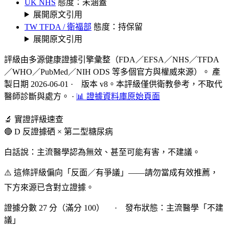
UK NHS
態度：未涵蓋
展開原文引用
TW TFDA / 衛福部
態度：持保留
展開原文引用
評級由多源健康證據引擎彙整（FDA／EFSA／NHS／TFDA
／WHO／PubMed／NIH ODS 等多個官方與權威來源）。 產
製日期 2026-06-01 · 版本 v8。本評級僅供衛教參考，不取代
醫師診斷與處方。
·
📊 證據資料庫原始頁面
🔬 實證評級速查
🔴 D 反證據
硒 × 第二型糖尿病
白話說：主流醫學認為無效、甚至可能有害，不建議。
⚠️ 這條評級偏向「反面／有爭議」——請勿當成有效推薦，
下方來源已含對立證據。
證據分數 27 分（滿分 100） · 發布狀態：主流醫學「不建
議」