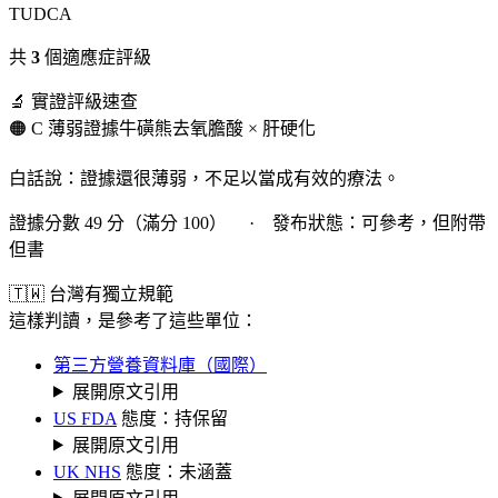
TUDCA
共
3
個適應症評級
🔬 實證評級速查
🟠 C 薄弱證據
牛磺熊去氧膽酸 × 肝硬化
白話說：證據還很薄弱，不足以當成有效的療法。
證據分數 49 分（滿分 100） · 發布狀態：可參考，但附帶
但書
🇹🇼 台灣有獨立規範
這樣判讀，是參考了這些單位：
第三方營養資料庫（國際）
展開原文引用
US FDA
態度：持保留
展開原文引用
UK NHS
態度：未涵蓋