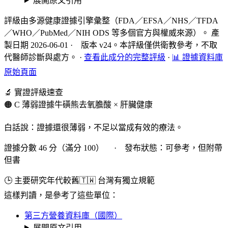
展開原文引用
評級由多源健康證據引擎彙整（FDA／EFSA／NHS／TFDA
／WHO／PubMed／NIH ODS 等多個官方與權威來源）。 產
製日期 2026-06-01 · 版本 v24。本評級僅供衛教參考，不取
代醫師診斷與處方。
·
查看此成分的完整評級
·
📊 證據資料庫
原始頁面
🔬 實證評級速查
🟠 C 薄弱證據
牛磺熊去氧膽酸 × 肝臟健康
白話說：證據還很薄弱，不足以當成有效的療法。
證據分數 46 分（滿分 100） · 發布狀態：可參考，但附帶
但書
🕒 主要研究年代較舊
🇹🇼 台灣有獨立規範
這樣判讀，是參考了這些單位：
第三方營養資料庫（國際）
展開原文引用