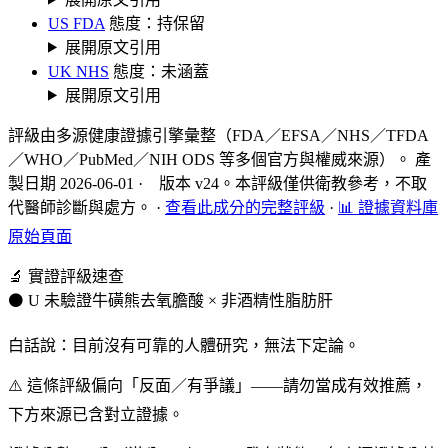
US FDA
態度：持保留
展開原文引用
UK NHS
態度：未涵蓋
展開原文引用
評級由多源健康證據引擎彙整（FDA／EFSA／NHS／TFDA
／WHO／PubMed／NIH ODS 等多個官方與權威來源）。 產
製日期 2026-06-01 · 版本 v24。本評級僅供衛教參考，不取
代醫師診斷與處方。
·
查看此成分的完整評級
·
📊 證據資料庫
原始頁面
🔬 實證評級速查
⚫ U 未驗證
牛磺熊去氧膽酸 × 非酒精性脂肪肝
白話說：目前沒有可靠的人體研究，無法下定論。
⚠️ 這條評級偏向「反面／有爭議」——請勿當成有效推薦，
下方來源已含對立證據。