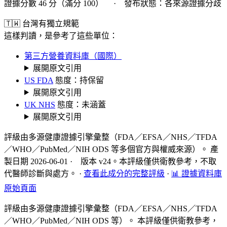
證據分數 46 分（滿分 100） · 發布狀態：各來源證據分歧
🇹🇼 台灣有獨立規範
這樣判讀，是參考了這些單位：
第三方營養資料庫（國際）
展開原文引用
US FDA
態度：持保留
展開原文引用
UK NHS
態度：未涵蓋
展開原文引用
評級由多源健康證據引擎彙整（FDA／EFSA／NHS／TFDA
／WHO／PubMed／NIH ODS 等多個官方與權威來源）。 產
製日期 2026-06-01 · 版本 v24。本評級僅供衛教參考，不取
代醫師診斷與處方。
·
查看此成分的完整評級
·
📊 證據資料庫
原始頁面
評級由多源健康證據引擎彙整（FDA／EFSA／NHS／TFDA
／WHO／PubMed／NIH ODS 等）。 本評級僅供衛教參考，