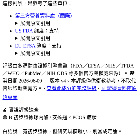
這樣判讀，是參考了這些單位：
第三方營養資料庫（國際）
展開原文引用
US FDA
態度：支持
展開原文引用
EU EFSA
態度：支持
展開原文引用
評級由多源健康證據引擎彙整（FDA／EFSA／NHS／TFDA
／WHO／PubMed／NIH ODS 等多個官方與權威來源）。 產
製日期 2026-06-09 · 版本 v4。本評級僅供衛教參考，不取代
醫師診斷與處方。
·
查看此成分的完整評級
·
📊 證據資料庫原
始頁面
🔬 實證評級速查
🟡 B 初步證據
螺內酯 / 安達通 × PCOS 症狀
白話說：有初步證據，但研究規模還小，別當成定論。