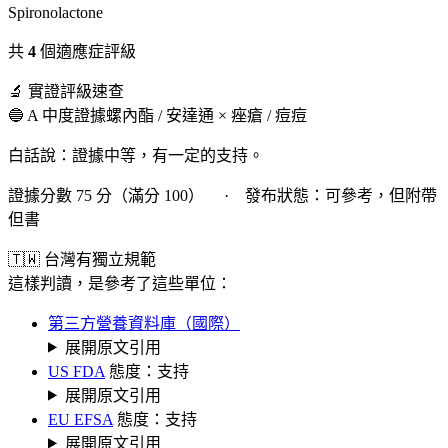
Spironolactone
共
4
個適應症評級
🔬 實證評級速查
🔵 A 中度證據
螺內酯 / 安達通 × 痤瘡 / 痘痘
白話說：證據中等，有一定的支持。
證據分數 75 分（滿分 100） · 發布狀態：可參考，但附帶
但書
🇹🇼 台灣有獨立規範
這樣判讀，是參考了這些單位：
第三方營養資料庫（國際）
展開原文引用
US FDA
態度：支持
展開原文引用
EU EFSA
態度：支持
展開原文引用