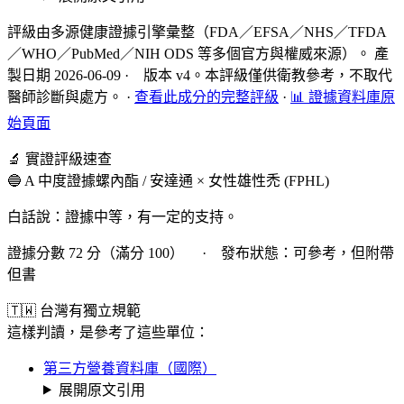
評級由多源健康證據引擎彙整（FDA／EFSA／NHS／TFDA
／WHO／PubMed／NIH ODS 等多個官方與權威來源）。 產
製日期 2026-06-09 · 版本 v4。本評級僅供衛教參考，不取代
醫師診斷與處方。
·
查看此成分的完整評級
·
📊 證據資料庫原
始頁面
🔬 實證評級速查
🔵 A 中度證據
螺內酯 / 安達通 × 女性雄性禿 (FPHL)
白話說：證據中等，有一定的支持。
證據分數 72 分（滿分 100） · 發布狀態：可參考，但附帶
但書
🇹🇼 台灣有獨立規範
這樣判讀，是參考了這些單位：
第三方營養資料庫（國際）
展開原文引用