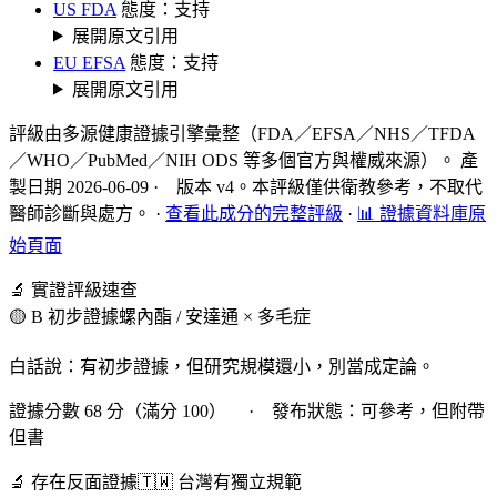
US FDA
態度：支持
展開原文引用
EU EFSA
態度：支持
展開原文引用
評級由多源健康證據引擎彙整（FDA／EFSA／NHS／TFDA
／WHO／PubMed／NIH ODS 等多個官方與權威來源）。 產
製日期 2026-06-09 · 版本 v4。本評級僅供衛教參考，不取代
醫師診斷與處方。
·
查看此成分的完整評級
·
📊 證據資料庫原
始頁面
🔬 實證評級速查
🟡 B 初步證據
螺內酯 / 安達通 × 多毛症
白話說：有初步證據，但研究規模還小，別當成定論。
證據分數 68 分（滿分 100） · 發布狀態：可參考，但附帶
但書
🔬 存在反面證據
🇹🇼 台灣有獨立規範