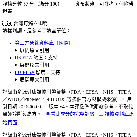
證據分數 57 分（滿分 100） · 發布狀態：可參考，但附帶
但書
🇹🇼 台灣有獨立規範
這樣判讀，是參考了這些單位：
第三方營養資料庫（國際）
展開原文引用
US FDA
態度：支持
展開原文引用
EU EFSA
態度：支持
展開原文引用
評級由多源健康證據引擎彙整（FDA／EFSA／NHS／TFDA
／WHO／PubMed／NIH ODS 等多個官方與權威來源）。 產
製日期 2026-06-09 · 版本 v4。本評級僅供衛教參考，不取代
醫師診斷與處方。
·
查看此成分的完整評級
·
📊 證據資料庫原
始頁面
評級由多源健康證據引擎彙整（FDA／EFSA／NHS／TFDA