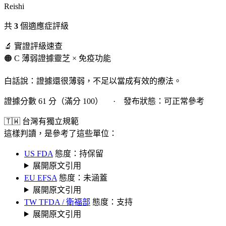
Reishi
共
3
個適應症評級
🔬 實證評級速查
🟠 C 薄弱證據
靈芝 × 免疫功能
白話說：證據還很薄弱，不足以當成有效的療法。
證據分數 61 分（滿分 100） · 發布狀態：可正常參考
🇹🇼 台灣有獨立規範
這樣判讀，是參考了這些單位：
US FDA
態度：持保留
展開原文引用
EU EFSA
態度：未涵蓋
展開原文引用
TW TFDA / 衛福部
態度：支持
展開原文引用