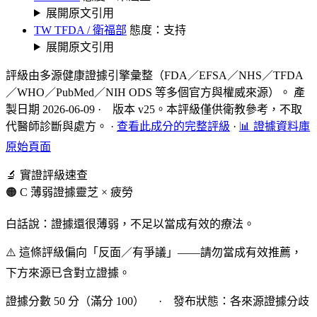
展開原文引用
TW TFDA / 衛福部
態度：支持
展開原文引用
評級由多源健康證據引擎彙整（FDA／EFSA／NHS／TFDA
／WHO／PubMed／NIH ODS 等多個官方與權威來源）。 產
製日期 2026-06-09 · 版本 v25。本評級僅供衛教參考，不取
代醫師診斷與處方。
·
查看此成分的完整評級
·
📊 證據資料庫
原始頁面
🔬 實證評級速查
🟠 C 薄弱證據
靈芝 × 疲勞
白話說：證據還很薄弱，不足以當成有效的療法。
⚠️ 這條評級偏向「反面／有爭議」——請勿當成有效推薦，
下方來源已含對立證據。
證據分數 50 分（滿分 100） · 發布狀態：各來源證據分歧