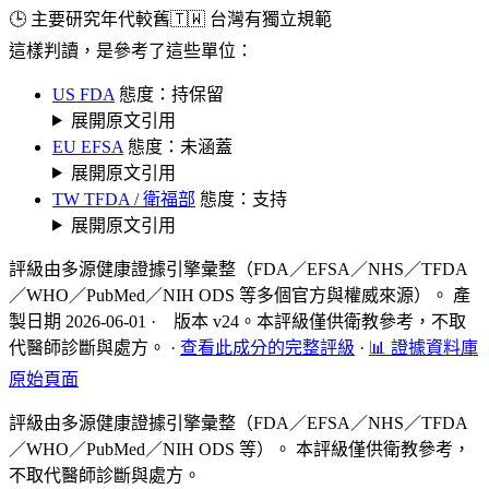
🕒 主要研究年代較舊
🇹🇼 台灣有獨立規範
這樣判讀，是參考了這些單位：
US FDA
態度：持保留
展開原文引用
EU EFSA
態度：未涵蓋
展開原文引用
TW TFDA / 衛福部
態度：支持
展開原文引用
評級由多源健康證據引擎彙整（FDA／EFSA／NHS／TFDA
／WHO／PubMed／NIH ODS 等多個官方與權威來源）。 產
製日期 2026-06-01 · 版本 v24。本評級僅供衛教參考，不取
代醫師診斷與處方。
·
查看此成分的完整評級
·
📊 證據資料庫
原始頁面
評級由多源健康證據引擎彙整（FDA／EFSA／NHS／TFDA
／WHO／PubMed／NIH ODS 等）。 本評級僅供衛教參考，
不取代醫師診斷與處方。