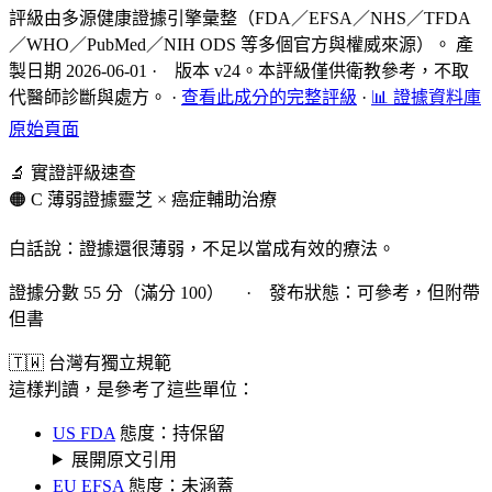
評級由多源健康證據引擎彙整（FDA／EFSA／NHS／TFDA
／WHO／PubMed／NIH ODS 等多個官方與權威來源）。 產
製日期 2026-06-01 · 版本 v24。本評級僅供衛教參考，不取
代醫師診斷與處方。
·
查看此成分的完整評級
·
📊 證據資料庫
原始頁面
🔬 實證評級速查
🟠 C 薄弱證據
靈芝 × 癌症輔助治療
白話說：證據還很薄弱，不足以當成有效的療法。
證據分數 55 分（滿分 100） · 發布狀態：可參考，但附帶
但書
🇹🇼 台灣有獨立規範
這樣判讀，是參考了這些單位：
US FDA
態度：持保留
展開原文引用
EU EFSA
態度：未涵蓋