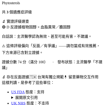
Phytosterols
共
3
個適應症評級
🔬 實證評級速查
🔴 D 反證據
植物固醇 × 血脂異常／膽固醇
白話說：主流醫學認為無效、甚至可能有害，不建議。
⚠️ 這條評級偏向「反面／有爭議」——請勿當成有效推薦，
下方來源已含對立證據。
證據分數 74 分（滿分 100） · 發布狀態：主流醫學「不建
議」
🔬 存在反面證據
🇹🇼 台灣有獨立規範
💊 留意藥物交互作用
這樣判讀，是參考了這些單位：
US FDA
態度：支持
展開原文引用
UK NHS
態度：不支持