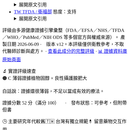
展開原文引用
TW TFDA / 衛福部
態度：支持
展開原文引用
評級由多源健康證據引擎彙整（FDA／EFSA／NHS／TFDA
／WHO／PubMed／NIH ODS 等多個官方與權威來源）。 產
製日期 2026-06-09 · 版本 v12。本評級僅供衛教參考，不取
代醫師診斷與處方。
·
查看此成分的完整評級
·
📊 證據資料庫
原始頁面
🔬 實證評級速查
🟠 C 薄弱證據
植物固醇 × 良性攝護腺肥大
白話說：證據還很薄弱，不足以當成有效的療法。
證據分數 52 分（滿分 100） · 發布狀態：可參考，但附帶
但書
🕒 主要研究年代較舊
🇹🇼 台灣有獨立規範
💊 留意藥物交互作
用