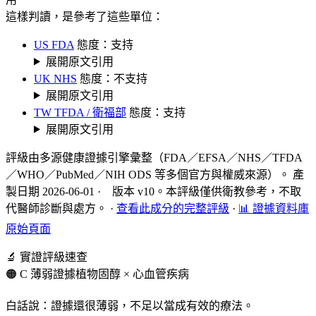
這樣判讀，是參考了這些單位：
US FDA
態度：支持
展開原文引用
UK NHS
態度：不支持
展開原文引用
TW TFDA / 衛福部
態度：支持
展開原文引用
評級由多源健康證據引擎彙整（FDA／EFSA／NHS／TFDA
／WHO／PubMed／NIH ODS 等多個官方與權威來源）。 產
製日期 2026-06-01 · 版本 v10。本評級僅供衛教參考，不取
代醫師診斷與處方。
·
查看此成分的完整評級
·
📊 證據資料庫
原始頁面
🔬 實證評級速查
🟠 C 薄弱證據
植物固醇 × 心血管疾病
白話說：證據還很薄弱，不足以當成有效的療法。