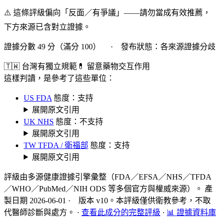
⚠️ 這條評級偏向「反面／有爭議」——請勿當成有效推薦，
下方來源已含對立證據。
證據分數 49 分（滿分 100） · 發布狀態：各來源證據分歧
🇹🇼 台灣有獨立規範
💊 留意藥物交互作用
這樣判讀，是參考了這些單位：
US FDA
態度：支持
展開原文引用
UK NHS
態度：不支持
展開原文引用
TW TFDA / 衛福部
態度：支持
展開原文引用
評級由多源健康證據引擎彙整（FDA／EFSA／NHS／TFDA
／WHO／PubMed／NIH ODS 等多個官方與權威來源）。 產
製日期 2026-06-01 · 版本 v10。本評級僅供衛教參考，不取
代醫師診斷與處方。
·
查看此成分的完整評級
·
📊 證據資料庫