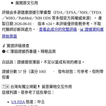
展開原文引用
評級由多源健康證據引擎彙整（FDA／EFSA／NHS／TFDA
／WHO／PubMed／NIH ODS 等多個官方與權威來源）。 產
製日期 2026-06-01 · 版本 v24。本評級僅供衛教參考，不取
代醫師診斷與處方。
·
查看此成分的完整評級
·
📊 證據資料庫
原始頁面
🔬 實證評級速查
🟠 C 薄弱證據
西番蓮 × 睡眠品質
白話說：證據還很薄弱，不足以當成有效的療法。
證據分數 57 分（滿分 100） · 發布狀態：可參考，但附帶
但書
🇹🇼 台灣有獨立規範
💊 留意藥物交互作用
這樣判讀，是參考了這些單位：
US FDA
態度：中立