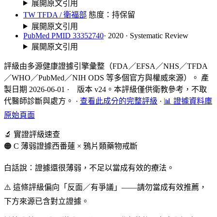
展開原文引用
TW TFDA / 衛福部
態度：持保留
展開原文引用
PubMed PMID 33352740
· 2020 · Systematic Review
展開原文引用
評級由多源健康證據引擎彙整（FDA／EFSA／NHS／TFDA
／WHO／PubMed／NIH ODS 等多個官方與權威來源）。 產
製日期 2026-06-01 · 版本 v24。本評級僅供衛教參考，不取
代醫師診斷與處方。
·
查看此成分的完整評級
·
📊 證據資料庫
原始頁面
🔬 實證評級速查
🟠 C 薄弱證據
西番蓮 × 鴉片類藥物戒斷
白話說：證據還很薄弱，不足以當成有效的療法。
⚠️ 這條評級偏向「反面／有爭議」——請勿當成有效推薦，
下方來源已含對立證據。