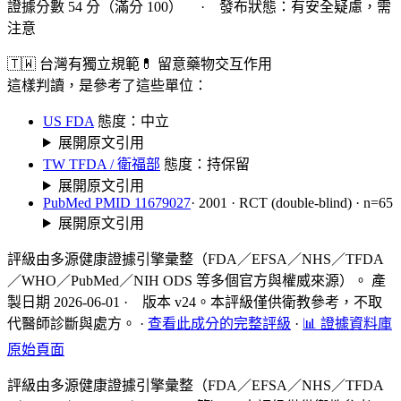
證據分數 54 分（滿分 100） · 發布狀態：有安全疑慮，需
注意
🇹🇼 台灣有獨立規範
💊 留意藥物交互作用
這樣判讀，是參考了這些單位：
US FDA
態度：中立
展開原文引用
TW TFDA / 衛福部
態度：持保留
展開原文引用
PubMed PMID 11679027
· 2001 · RCT (double-blind) · n=65
展開原文引用
評級由多源健康證據引擎彙整（FDA／EFSA／NHS／TFDA
／WHO／PubMed／NIH ODS 等多個官方與權威來源）。 產
製日期 2026-06-01 · 版本 v24。本評級僅供衛教參考，不取
代醫師診斷與處方。
·
查看此成分的完整評級
·
📊 證據資料庫
原始頁面
評級由多源健康證據引擎彙整（FDA／EFSA／NHS／TFDA