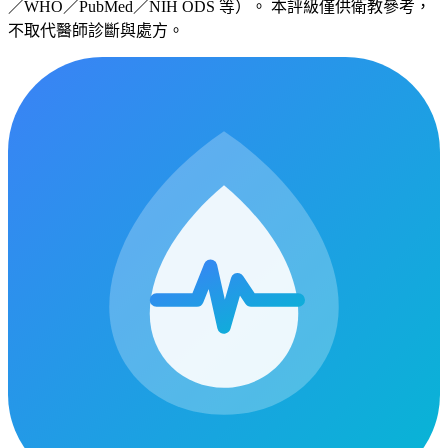
／WHO／PubMed／NIH ODS 等）。 本評級僅供衛教參考，
不取代醫師診斷與處方。