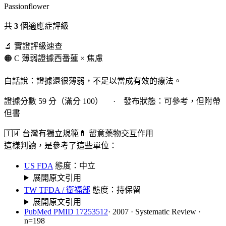
Passionflower
共
3
個適應症評級
🔬 實證評級速查
🟠 C 薄弱證據
西番蓮 × 焦慮
白話說：證據還很薄弱，不足以當成有效的療法。
證據分數 59 分（滿分 100） · 發布狀態：可參考，但附帶
但書
🇹🇼 台灣有獨立規範
💊 留意藥物交互作用
這樣判讀，是參考了這些單位：
US FDA
態度：中立
展開原文引用
TW TFDA / 衛福部
態度：持保留
展開原文引用
PubMed PMID 17253512
· 2007 · Systematic Review ·
n=198