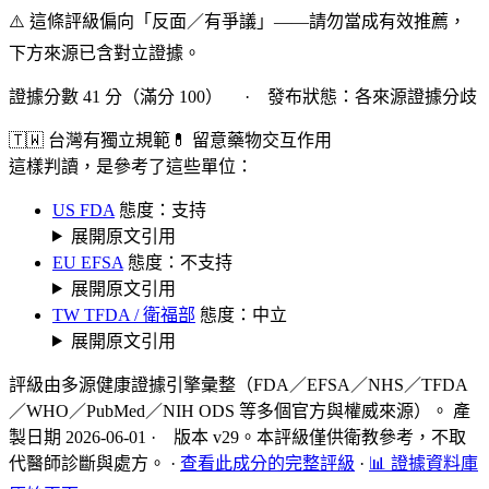
⚠️ 這條評級偏向「反面／有爭議」——請勿當成有效推薦，
下方來源已含對立證據。
證據分數 41 分（滿分 100） · 發布狀態：各來源證據分歧
🇹🇼 台灣有獨立規範
💊 留意藥物交互作用
這樣判讀，是參考了這些單位：
US FDA
態度：支持
展開原文引用
EU EFSA
態度：不支持
展開原文引用
TW TFDA / 衛福部
態度：中立
展開原文引用
評級由多源健康證據引擎彙整（FDA／EFSA／NHS／TFDA
／WHO／PubMed／NIH ODS 等多個官方與權威來源）。 產
製日期 2026-06-01 · 版本 v29。本評級僅供衛教參考，不取
代醫師診斷與處方。
·
查看此成分的完整評級
·
📊 證據資料庫