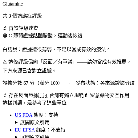
Glutamine
共
3
個適應症評級
🔬 實證評級速查
🟠 C 薄弱證據
麩醯胺酸 × 運動後恢復
白話說：證據還很薄弱，不足以當成有效的療法。
⚠️ 這條評級偏向「反面／有爭議」——請勿當成有效推薦，
下方來源已含對立證據。
證據分數 67 分（滿分 100） · 發布狀態：各來源證據分歧
🔬 存在反面證據
🇹🇼 台灣有獨立規範
💊 留意藥物交互作用
這樣判讀，是參考了這些單位：
US FDA
態度：支持
展開原文引用
EU EFSA
態度：不支持
展開原文引用