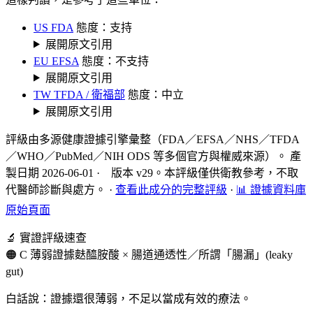
US FDA
態度：支持
展開原文引用
EU EFSA
態度：不支持
展開原文引用
TW TFDA / 衛福部
態度：中立
展開原文引用
評級由多源健康證據引擎彙整（FDA／EFSA／NHS／TFDA
／WHO／PubMed／NIH ODS 等多個官方與權威來源）。 產
製日期 2026-06-01 · 版本 v29。本評級僅供衛教參考，不取
代醫師診斷與處方。
·
查看此成分的完整評級
·
📊 證據資料庫
原始頁面
🔬 實證評級速查
🟠 C 薄弱證據
麩醯胺酸 × 腸道通透性／所謂「腸漏」(leaky
gut)
白話說：證據還很薄弱，不足以當成有效的療法。