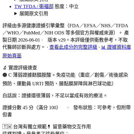
TW TFDA / 衛福部
態度：中立
展開原文引用
評級由多源健康證據引擎彙整（FDA／EFSA／NHS／TFDA
／WHO／PubMed／NIH ODS 等多個官方與權威來源）。 產
製日期 2026-06-01 · 版本 v29。本評級僅供衛教參考，不取
代醫師診斷與處方。
·
查看此成分的完整評級
·
📊 證據資料庫
原始頁面
🔬 實證評級速查
🟠 C 薄弱證據
麩醯胺酸 × 免疫功能（重症／創傷／術後感染
預防、運動員 URTI 預防、腸黏膜屏障與淋巴球功能）
白話說：證據還很薄弱，不足以當成有效的療法。
證據分數 45 分（滿分 100） · 發布狀態：可參考，但附帶
但書
🇹🇼 台灣有獨立規範
💊 留意藥物交互作用
這樣判讀，是參考了這些單位：