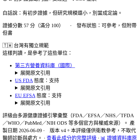
白話說：有初步證據，但研究規模還小，別當成定論。
證據分數 57 分（滿分 100） · 發布狀態：可參考，但附帶
但書
🇹🇼 台灣有獨立規範
這樣判讀，是參考了這些單位：
第三方營養資料庫（國際）
展開原文引用
US FDA
態度：支持
展開原文引用
EU EFSA
態度：支持
展開原文引用
評級由多源健康證據引擎彙整（FDA／EFSA／NHS／TFDA
／WHO／PubMed／NIH ODS 等多個官方與權威來源）。 產
製日期 2026-06-09 · 版本 v4。本評級僅供衛教參考，不取代
醫師診斷與處方。
·
查看此成分的完整評級
·
📊 證據資料庫原