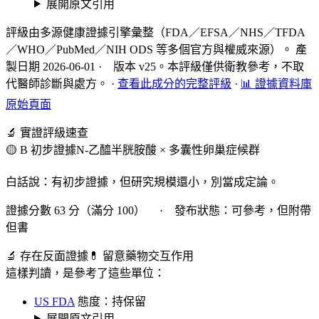
展開原文引用
評級由多源健康證據引擎彙整（FDA／EFSA／NHS／TFDA
／WHO／PubMed／NIH ODS 等多個官方與權威來源）。 產
製日期 2026-06-01 · 版本 v25。本評級僅供衛教參考，不取
代醫師診斷與處方。
·
查看此成分的完整評級
·
📊 證據資料庫
原始頁面
🔬 實證評級速查
🟡 B 初步證據
N-乙醯半胱胺酸 × 多囊性卵巢症候群
白話說：有初步證據，但研究規模還小，別當成定論。
證據分數 63 分（滿分 100） · 發布狀態：可參考，但附帶
但書
🔬 存在反面證據
💊 留意藥物交互作用
這樣判讀，是參考了這些單位：
US FDA
態度：持保留
展開原文引用