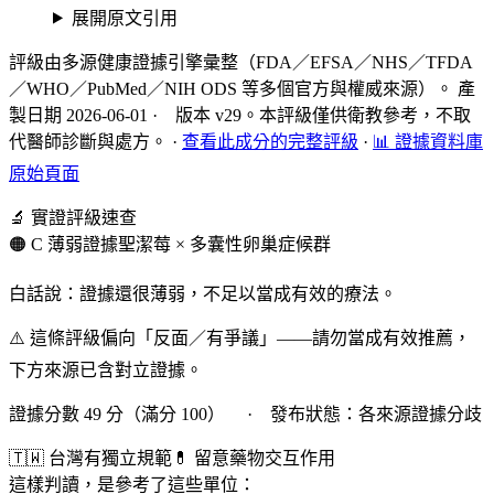
展開原文引用
評級由多源健康證據引擎彙整（FDA／EFSA／NHS／TFDA
／WHO／PubMed／NIH ODS 等多個官方與權威來源）。 產
製日期 2026-06-01 · 版本 v29。本評級僅供衛教參考，不取
代醫師診斷與處方。
·
查看此成分的完整評級
·
📊 證據資料庫
原始頁面
🔬 實證評級速查
🟠 C 薄弱證據
聖潔莓 × 多囊性卵巢症候群
白話說：證據還很薄弱，不足以當成有效的療法。
⚠️ 這條評級偏向「反面／有爭議」——請勿當成有效推薦，
下方來源已含對立證據。
證據分數 49 分（滿分 100） · 發布狀態：各來源證據分歧
🇹🇼 台灣有獨立規範
💊 留意藥物交互作用
這樣判讀，是參考了這些單位：