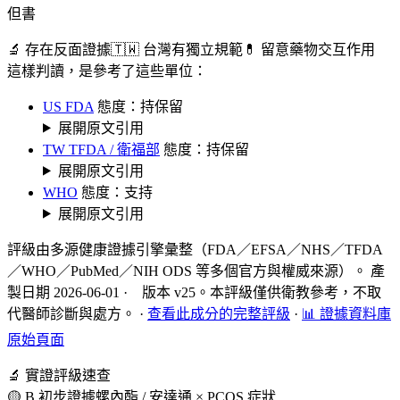
但書
🔬 存在反面證據
🇹🇼 台灣有獨立規範
💊 留意藥物交互作用
這樣判讀，是參考了這些單位：
US FDA
態度：持保留
展開原文引用
TW TFDA / 衛福部
態度：持保留
展開原文引用
WHO
態度：支持
展開原文引用
評級由多源健康證據引擎彙整（FDA／EFSA／NHS／TFDA
／WHO／PubMed／NIH ODS 等多個官方與權威來源）。 產
製日期 2026-06-01 · 版本 v25。本評級僅供衛教參考，不取
代醫師診斷與處方。
·
查看此成分的完整評級
·
📊 證據資料庫
原始頁面
🔬 實證評級速查
🟡 B 初步證據
螺內酯 / 安達通 × PCOS 症狀