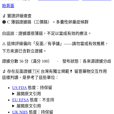
始頁面
🔬 實證評級速查
🟠 C 薄弱證據
鉻（三價鉻） × 多囊性卵巢症候群
白話說：證據還很薄弱，不足以當成有效的療法。
⚠️ 這條評級偏向「反面／有爭議」——請勿當成有效推薦，
下方來源已含對立證據。
證據分數 56 分（滿分 100） · 發布狀態：各來源證據分歧
🔬 存在反面證據
🇹🇼 台灣有獨立規範
💊 留意藥物交互作用
這樣判讀，是參考了這些單位：
US FDA
態度：持保留
展開原文引用
EU EFSA
態度：不支持
展開原文引用
UK NHS
態度：持保留