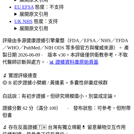
EU EFSA
態度：不支持
展開原文引用
UK NHS
態度：支持
展開原文引用
評級由多源健康證據引擎彙整（FDA／EFSA／NHS／TFDA
／WHO／PubMed／NIH ODS 等多個官方與權威來源）。 產
製日期 2026-06-09 · 版本 v30。本評級僅供衛教參考，不取
代醫師診斷與處方。
·
📊 證據資料庫原始頁面
🔬 實證評級速查
🟡 B 初步證據
小檗鹼 / 黃連素 × 多囊性卵巢症候群
白話說：有初步證據，但研究規模還小，別當成定論。
證據分數 62 分（滿分 100） · 發布狀態：可參考，但附帶
但書
🔬 存在反面證據
🇹🇼 台灣有獨立規範
💊 留意藥物交互作用