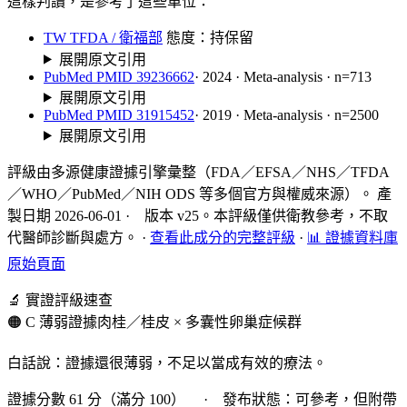
這樣判讀，是參考了這些單位：
TW TFDA / 衛福部
態度：持保留
展開原文引用
PubMed PMID 39236662
· 2024 · Meta-analysis · n=713
展開原文引用
PubMed PMID 31915452
· 2019 · Meta-analysis · n=2500
展開原文引用
評級由多源健康證據引擎彙整（FDA／EFSA／NHS／TFDA
／WHO／PubMed／NIH ODS 等多個官方與權威來源）。 產
製日期 2026-06-01 · 版本 v25。本評級僅供衛教參考，不取
代醫師診斷與處方。
·
查看此成分的完整評級
·
📊 證據資料庫
原始頁面
🔬 實證評級速查
🟠 C 薄弱證據
肉桂／桂皮 × 多囊性卵巢症候群
白話說：證據還很薄弱，不足以當成有效的療法。
證據分數 61 分（滿分 100） · 發布狀態：可參考，但附帶