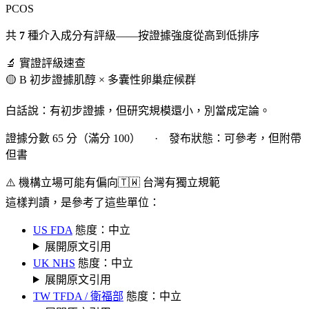
PCOS
共
7
種介入成分有評級——按證據強度從高到低排序
🔬 實證評級速查
🟡 B 初步證據
肌醇 × 多囊性卵巢症候群
白話說：有初步證據，但研究規模還小，別當成定論。
證據分數 65 分（滿分 100） · 發布狀態：可參考，但附帶
但書
⚠️ 機構立場可能有偏向
🇹🇼 台灣有獨立規範
這樣判讀，是參考了這些單位：
US FDA
態度：中立
展開原文引用
UK NHS
態度：中立
展開原文引用
TW TFDA / 衛福部
態度：中立