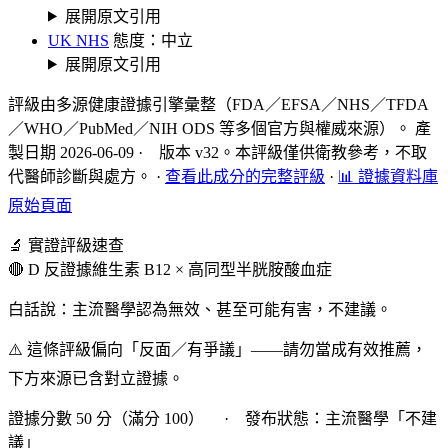
展開原文引用
UK NHS
態度：中立
展開原文引用
評級由多源健康證據引擎彙整（FDA／EFSA／NHS／TFDA
／WHO／PubMed／NIH ODS 等多個官方與權威來源）。 產
製日期 2026-06-09 · 版本 v32。本評級僅供衛教參考，不取
代醫師診斷與處方。
·
查看此成分的完整評級
·
📊 證據資料庫
原始頁面
🔬 實證評級速查
🔴 D 反證據
維生素 B12 × 高同型半胱胺酸血症
白話說：主流醫學認為無效、甚至可能有害，不建議。
⚠️ 這條評級偏向「反面／有爭議」——請勿當成有效推薦，
下方來源已含對立證據。
證據分數 50 分（滿分 100） · 發布狀態：主流醫學「不建
議」