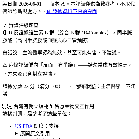
製日期 2026-06-01 · 版本 v9。本評級僅供衛教參考，不取代
醫師診斷與處方。
·
📊 證據資料庫原始頁面
🔬 實證評級速查
🔴 D 反證據
維生素 B 群（綜合 B 群 / B-Complex） × 同半胱
胺酸（高同半胱胺酸血症與心血管預防）
白話說：主流醫學認為無效、甚至可能有害，不建議。
⚠️ 這條評級偏向「反面／有爭議」——請勿當成有效推薦，
下方來源已含對立證據。
證據分數 23 分（滿分 100） · 發布狀態：主流醫學「不建
議」
🇹🇼 台灣有獨立規範
💊 留意藥物交互作用
這樣判讀，是參考了這些單位：
US FDA
態度：支持
展開原文引用