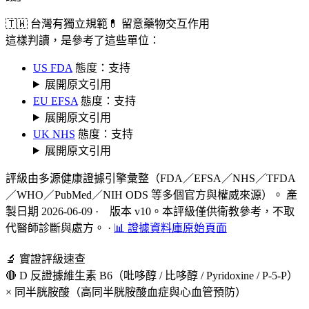
🇹🇼 台灣有獨立規範
💊 留意藥物交互作用
這樣判讀，是參考了這些單位：
US FDA
態度：支持
展開原文引用
EU EFSA
態度：支持
展開原文引用
UK NHS
態度：支持
展開原文引用
評級由多源健康證據引擎彙整（FDA／EFSA／NHS／TFDA
／WHO／PubMed／NIH ODS 等多個官方與權威來源）。 產
製日期 2026-06-09 · 版本 v10。本評級僅供衛教參考，不取
代醫師診斷與處方。
·
📊 證據資料庫原始頁面
🔬 實證評級速查
🔴 D 反證據
維生素 B6（吡哆醇 / 比哆醇 / Pyridoxine / P-5-P）
× 同半胱胺酸（高同半胱胺酸血症與心血管預防）