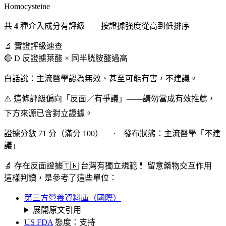
Homocysteine
共
4
種介入成分有評級——按證據強度從高到低排序
🔬 實證評級速查
🔴 D 反證據
葉酸 × 同半胱胺酸過高
白話說：主流醫學認為無效、甚至可能有害，不建議。
⚠️ 這條評級偏向「反面／有爭議」——請勿當成有效推薦，
下方來源已含對立證據。
證據分數 71 分（滿分 100） · 發布狀態：主流醫學「不建
議」
🔬 存在反面證據
🇹🇼 台灣有獨立規範
💊 留意藥物交互作用
這樣判讀，是參考了這些單位：
第三方營養資料庫（國際）
展開原文引用
US FDA
態度：支持