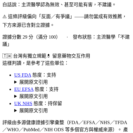
白話說：主流醫學認為無效、甚至可能有害，不建議。
⚠️ 這條評級偏向「反面／有爭議」——請勿當成有效推薦，
下方來源已含對立證據。
證據分數 29 分（滿分 100） · 發布狀態：主流醫學「不建
議」
🇹🇼 台灣有獨立規範
💊 留意藥物交互作用
這樣判讀，是參考了這些單位：
US FDA
態度：支持
展開原文引用
EU EFSA
態度：支持
展開原文引用
UK NHS
態度：持保留
展開原文引用
評級由多源健康證據引擎彙整（FDA／EFSA／NHS／TFDA
／WHO／PubMed／NIH ODS 等多個官方與權威來源）。 產