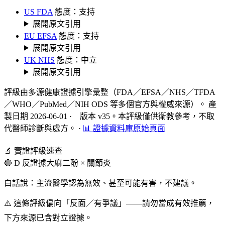
US FDA
態度：支持
展開原文引用
EU EFSA
態度：支持
展開原文引用
UK NHS
態度：中立
展開原文引用
評級由多源健康證據引擎彙整（FDA／EFSA／NHS／TFDA
／WHO／PubMed／NIH ODS 等多個官方與權威來源）。 產
製日期 2026-06-01 · 版本 v35。本評級僅供衛教參考，不取
代醫師診斷與處方。
·
📊 證據資料庫原始頁面
🔬 實證評級速查
🔴 D 反證據
大麻二酚 × 關節炎
白話說：主流醫學認為無效、甚至可能有害，不建議。
⚠️ 這條評級偏向「反面／有爭議」——請勿當成有效推薦，
下方來源已含對立證據。