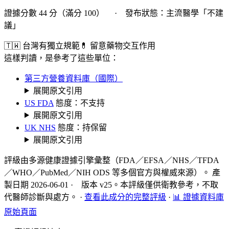
證據分數 44 分（滿分 100） · 發布狀態：主流醫學「不建
議」
🇹🇼 台灣有獨立規範
💊 留意藥物交互作用
這樣判讀，是參考了這些單位：
第三方營養資料庫（國際）
展開原文引用
US FDA
態度：不支持
展開原文引用
UK NHS
態度：持保留
展開原文引用
評級由多源健康證據引擎彙整（FDA／EFSA／NHS／TFDA
／WHO／PubMed／NIH ODS 等多個官方與權威來源）。 產
製日期 2026-06-01 · 版本 v25。本評級僅供衛教參考，不取
代醫師診斷與處方。
·
查看此成分的完整評級
·
📊 證據資料庫
原始頁面