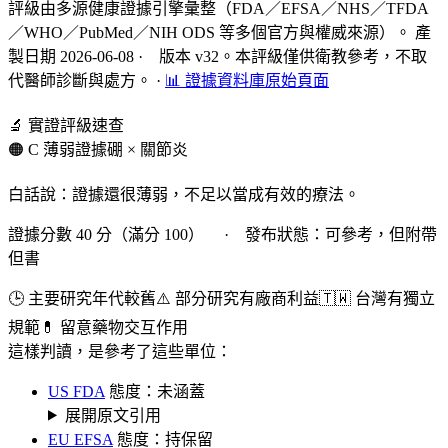
評級由多源健康證據引擎彙整（FDA／EFSA／NHS／TFDA
／WHO／PubMed／NIH ODS 等多個官方與權威來源）。 產
製日期 2026-06-08 · 版本 v32。本評級僅供衛教參考，不取
代醫師診斷與處方。
·
📊 證據資料庫原始頁面
🔬 實證評級速查
🟠 C 薄弱證據
硼 × 關節炎
白話說：證據還很薄弱，不足以當成有效的療法。
證據分數 40 分（滿分 100） · 發布狀態：可參考，但附帶
但書
🕒 主要研究年代較舊
⚠️ 部分研究有廠商利益
🇹🇼 台灣有獨立
規範
💊 留意藥物交互作用
這樣判讀，是參考了這些單位：
US FDA
態度：未涵蓋
展開原文引用
EU EFSA
態度：持保留