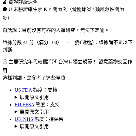
🔬 實證評級速查
⚫ U 未驗證
維生素 K × 關節炎（骨關節炎 / 類風濕性關節
炎）
白話說：目前沒有可靠的人體研究，無法下定論。
證據分數 41 分（滿分 100） · 發布狀態：證據尚不足以下
判斷
🕒 主要研究年代較舊
🇹🇼 台灣有獨立規範
💊 留意藥物交互作
用
這樣判讀，是參考了這些單位：
US FDA
態度：支持
展開原文引用
EU EFSA
態度：支持
展開原文引用
UK NHS
態度：持保留
展開原文引用