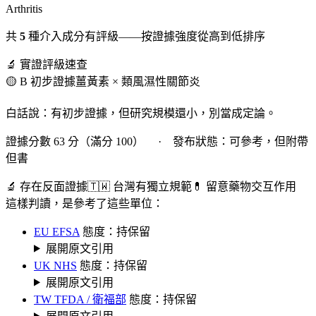
Arthritis
共
5
種介入成分有評級——按證據強度從高到低排序
🔬 實證評級速查
🟡 B 初步證據
薑黃素 × 類風濕性關節炎
白話說：有初步證據，但研究規模還小，別當成定論。
證據分數 63 分（滿分 100） · 發布狀態：可參考，但附帶
但書
🔬 存在反面證據
🇹🇼 台灣有獨立規範
💊 留意藥物交互作用
這樣判讀，是參考了這些單位：
EU EFSA
態度：持保留
展開原文引用
UK NHS
態度：持保留
展開原文引用
TW TFDA / 衛福部
態度：持保留