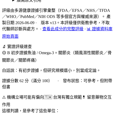
展開原文引用
評級由多源健康證據引擎彙整（FDA／EFSA／NHS／TFDA
／WHO／PubMed／NIH ODS 等多個官方與權威來源）。 產
製日期 2026-06-09 · 版本 v13。本評級僅供衛教參考，不取
代醫師診斷與處方。
·
查看此成分的完整評級
·
📊 證據資料庫
原始頁面
🔬 實證評級速查
🟡 B 初步證據
魚油 / Omega-3 × 關節炎（類風濕性關節炎／骨
關節炎／關節疼痛）
白話說：有初步證據，但研究規模還小，別當成定論。
證據分數 62 分（滿分 100） · 發布狀態：可參考，但附帶
但書
⚠️ 機構立場可能有偏向
🇹🇼 台灣有獨立規範
💊 留意藥物交互
作用
這樣判讀，是參考了這些單位：