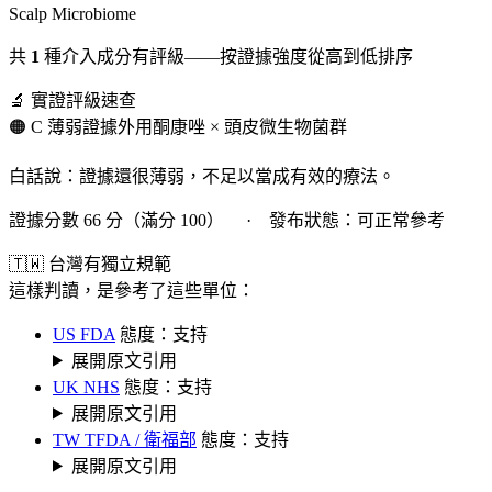
Scalp Microbiome
共
1
種介入成分有評級——按證據強度從高到低排序
🔬 實證評級速查
🟠 C 薄弱證據
外用酮康唑 × 頭皮微生物菌群
白話說：證據還很薄弱，不足以當成有效的療法。
證據分數 66 分（滿分 100） · 發布狀態：可正常參考
🇹🇼 台灣有獨立規範
這樣判讀，是參考了這些單位：
US FDA
態度：支持
展開原文引用
UK NHS
態度：支持
展開原文引用
TW TFDA / 衛福部
態度：支持
展開原文引用