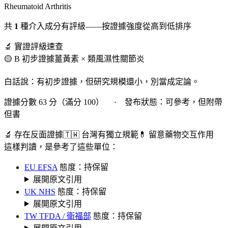
Rheumatoid Arthritis
共
1
種介入成分有評級——按證據強度從高到低排序
🔬 實證評級速查
🟡 B 初步證據
薑黃素 × 類風濕性關節炎
白話說：有初步證據，但研究規模還小，別當成定論。
證據分數 63 分（滿分 100） · 發布狀態：可參考，但附帶
但書
🔬 存在反面證據
🇹🇼 台灣有獨立規範
💊 留意藥物交互作用
這樣判讀，是參考了這些單位：
EU EFSA
態度：持保留
展開原文引用
UK NHS
態度：持保留
展開原文引用
TW TFDA / 衛福部
態度：持保留