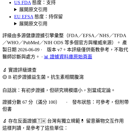
US FDA
態度：支持
展開原文引用
EU EFSA
態度：持保留
展開原文引用
評級由多源健康證據引擎彙整（FDA／EFSA／NHS／TFDA
／WHO／PubMed／NIH ODS 等多個官方與權威來源）。 產
製日期 2026-06-09 · 版本 v7。本評級僅供衛教參考，不取代
醫師診斷與處方。
·
📊 證據資料庫原始頁面
🔬 實證評級速查
🟡 B 初步證據
益生菌 × 抗生素相關腹瀉
白話說：有初步證據，但研究規模還小，別當成定論。
證據分數 67 分（滿分 100） · 發布狀態：可參考，但附帶
但書
🔬 存在反面證據
🇹🇼 台灣有獨立規範
💊 留意藥物交互作用
這樣判讀，是參考了這些單位：