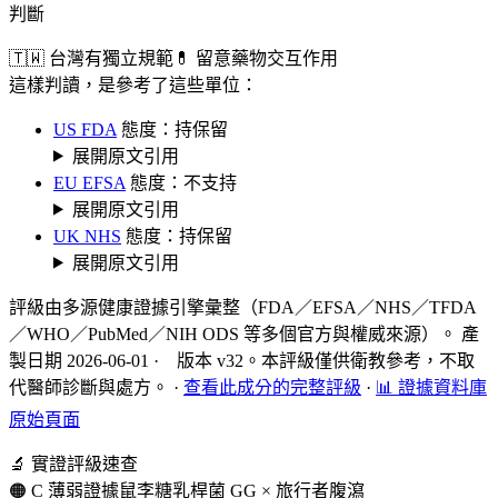
判斷
🇹🇼 台灣有獨立規範
💊 留意藥物交互作用
這樣判讀，是參考了這些單位：
US FDA
態度：持保留
展開原文引用
EU EFSA
態度：不支持
展開原文引用
UK NHS
態度：持保留
展開原文引用
評級由多源健康證據引擎彙整（FDA／EFSA／NHS／TFDA
／WHO／PubMed／NIH ODS 等多個官方與權威來源）。 產
製日期 2026-06-01 · 版本 v32。本評級僅供衛教參考，不取
代醫師診斷與處方。
·
查看此成分的完整評級
·
📊 證據資料庫
原始頁面
🔬 實證評級速查
🟠 C 薄弱證據
鼠李糖乳桿菌 GG × 旅行者腹瀉