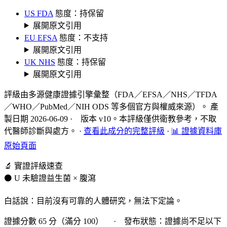
US FDA
態度：持保留
展開原文引用
EU EFSA
態度：不支持
展開原文引用
UK NHS
態度：持保留
展開原文引用
評級由多源健康證據引擎彙整（FDA／EFSA／NHS／TFDA
／WHO／PubMed／NIH ODS 等多個官方與權威來源）。 產
製日期 2026-06-09 · 版本 v10。本評級僅供衛教參考，不取
代醫師診斷與處方。
·
查看此成分的完整評級
·
📊 證據資料庫
原始頁面
🔬 實證評級速查
⚫ U 未驗證
益生菌 × 腹瀉
白話說：目前沒有可靠的人體研究，無法下定論。
證據分數 65 分（滿分 100） · 發布狀態：證據尚不足以下