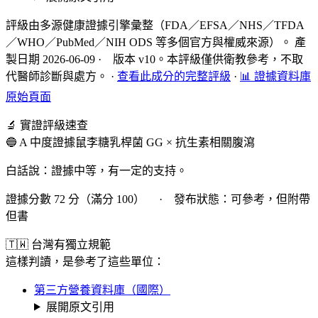
評級由多源健康證據引擎彙整（FDA／EFSA／NHS／TFDA
／WHO／PubMed／NIH ODS 等多個官方與權威來源）。 產
製日期 2026-06-09 · 版本 v10。本評級僅供衛教參考，不取
代醫師診斷與處方。
·
查看此成分的完整評級
·
📊 證據資料庫
原始頁面
🔬 實證評級速查
🔵 A 中度證據
鼠李糖乳桿菌 GG × 抗生素相關腹瀉
白話說：證據中等，有一定的支持。
證據分數 72 分（滿分 100） · 發布狀態：可參考，但附帶
但書
🇹🇼 台灣有獨立規範
這樣判讀，是參考了這些單位：
第三方營養資料庫（國際）
展開原文引用