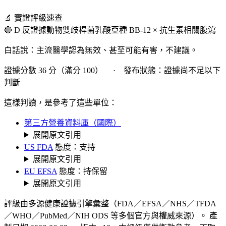
🔬 實證評級速查
🔴 D 反證據
動物雙歧桿菌乳酸亞種 BB-12 × 抗生素相關腹瀉
白話說：主流醫學認為無效、甚至可能有害，不建議。
證據分數 36 分（滿分 100） · 發布狀態：證據尚不足以下
判斷
這樣判讀，是參考了這些單位：
第三方營養資料庫（國際）
展開原文引用
US FDA
態度：支持
展開原文引用
EU EFSA
態度：持保留
展開原文引用
評級由多源健康證據引擎彙整（FDA／EFSA／NHS／TFDA
／WHO／PubMed／NIH ODS 等多個官方與權威來源）。 產