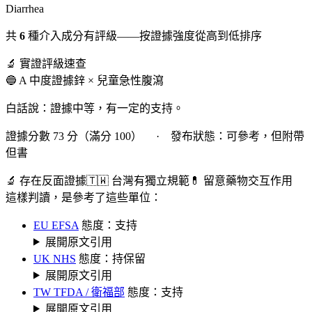
Diarrhea
共
6
種介入成分有評級——按證據強度從高到低排序
🔬 實證評級速查
🔵 A 中度證據
鋅 × 兒童急性腹瀉
白話說：證據中等，有一定的支持。
證據分數 73 分（滿分 100） · 發布狀態：可參考，但附帶
但書
🔬 存在反面證據
🇹🇼 台灣有獨立規範
💊 留意藥物交互作用
這樣判讀，是參考了這些單位：
EU EFSA
態度：支持
展開原文引用
UK NHS
態度：持保留
展開原文引用
TW TFDA / 衛福部
態度：支持
展開原文引用