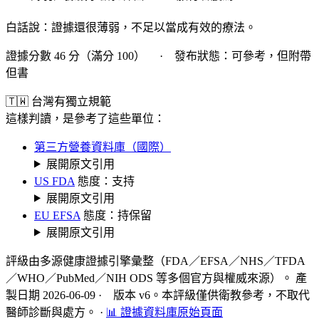
白話說：證據還很薄弱，不足以當成有效的療法。
證據分數 46 分（滿分 100） · 發布狀態：可參考，但附帶
但書
🇹🇼 台灣有獨立規範
這樣判讀，是參考了這些單位：
第三方營養資料庫（國際）
展開原文引用
US FDA
態度：支持
展開原文引用
EU EFSA
態度：持保留
展開原文引用
評級由多源健康證據引擎彙整（FDA／EFSA／NHS／TFDA
／WHO／PubMed／NIH ODS 等多個官方與權威來源）。 產
製日期 2026-06-09 · 版本 v6。本評級僅供衛教參考，不取代
醫師診斷與處方。
·
📊 證據資料庫原始頁面