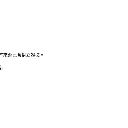
下方來源已含對立證據。
議」