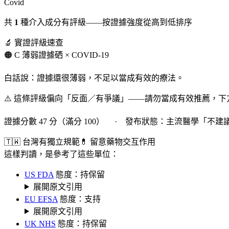
Covid
共
1
種介入成分有評級——按證據強度從高到低排序
🔬 實證評級速查
🟠 C 薄弱證據
硒 × COVID-19
白話說：證據還很薄弱，不足以當成有效的療法。
⚠️ 這條評級偏向「反面／有爭議」——請勿當成有效推薦，
證據分數 47 分（滿分 100） · 發布狀態：主流醫學「不建
🇹🇼 台灣有獨立規範
💊 留意藥物交互作用
這樣判讀，是參考了這些單位：
US FDA
態度：持保留
展開原文引用
EU EFSA
態度：支持
展開原文引用
UK NHS
態度：持保留