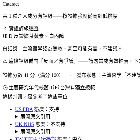
Cataract
共
1
種介入成分有評級——按證據強度從高到低排序
🔬 實證評級速查
🔴 D 反證據
葉黃素 × 白內障
白話說：主流醫學認為無效、甚至可能有害，不建議。
⚠️ 這條評級偏向「反面／有爭議」——請勿當成有效推薦，
證據分數 41 分（滿分 100） · 發布狀態：主流醫學「不建
🕒 主要研究年代較舊
🇹🇼 台灣有獨立規範
這樣判讀，是參考了這些單位：
US FDA
態度：支持
展開原文引用
UK NHS
態度：不支持
展開原文引用
TW TFDA / 衛福部
態度：中立