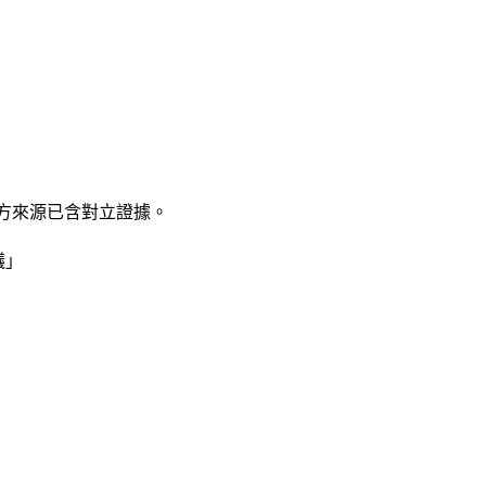
下方來源已含對立證據。
議」