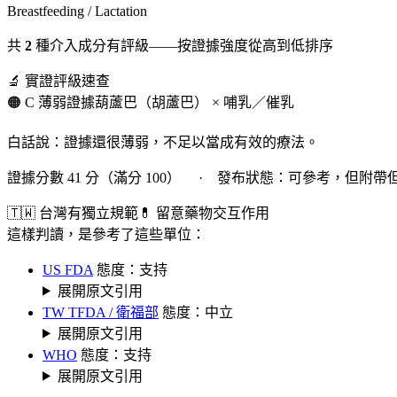
Breastfeeding / Lactation
共
2
種介入成分有評級——按證據強度從高到低排序
🔬 實證評級速查
🟠 C 薄弱證據
葫蘆巴（胡蘆巴） × 哺乳／催乳
白話說：證據還很薄弱，不足以當成有效的療法。
證據分數 41 分（滿分 100） · 發布狀態：可參考，但附帶
🇹🇼 台灣有獨立規範
💊 留意藥物交互作用
這樣判讀，是參考了這些單位：
US FDA
態度：支持
展開原文引用
TW TFDA / 衛福部
態度：中立
展開原文引用
WHO
態度：支持
展開原文引用